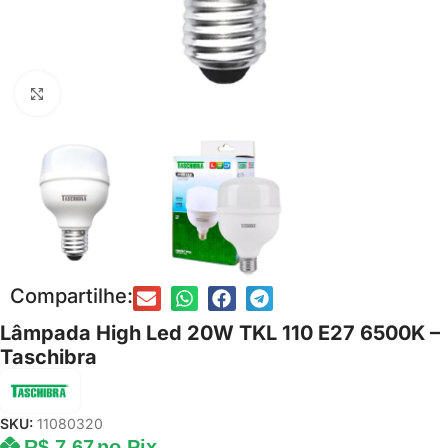
Clique para ampliar
Compartilhe:
Lâmpada High Led 20W TKL 110 E27 6500K –
Taschibra
SKU:
11080320
R$
7,67
no Pix