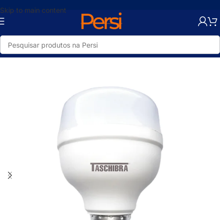
Skip to main content
Início
/
Loja
/
Elétrica
/
Iluminação
/
Lâmpadas