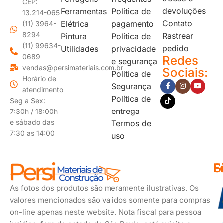
CEP:
devoluções
Ferramentas
Política de
13.214-065
Contato
Elétrica
pagamento
(11) 3964-
8294
Rastrear
Pintura
Política de
(11) 99634-
pedido
Utilidades
privacidade
0689
Redes
e segurança
vendas@persimateriais.com.br
Sociais:
Politica de
Horário de
Segurança
atendimento
Política de
Seg a Sex:
entrega
7:30h / 18:00h
e sábado das
Termos de
7:30 as 14:00
uso
F
S
F
d
s
As fotos dos produtos são meramente ilustrativas. Os
p
valores mencionados são validos somente para compras
on-line apenas neste website. Nota fiscal para pessoa