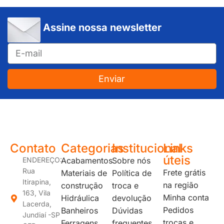
Assine nossa newsletter
Enviar
JUNDIAÍ e REGIÃO: Várzea Paulista – Itupeva – Louveira – Cabreúva – Itatiba – Cajamar – Campo Limpo Paulista – Vinhedo – Itu – Jarinu – Santana do Parnaíba – Bragança Paulista – Campinas – Americana – Franco da Rocha – Perus
Contato
Categorias
Institucional
Links
úteis
ENDEREÇO:
Acabamentos
Sobre nós
Rua
Frete grátis
Materiais de
Política de
Itirapina,
na região
construção
troca e
163, Vila
Minha conta
Hidráulica
devolução
Lacerda,
Pedidos
Banheiros
Dúvidas
Jundiaí -SP
trocas e
Ferragens
frequentes