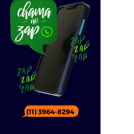
Mantas Termoacústicas
Perfil para Forro
Perfil para Drywall
Placas Forro Modular
Placas Drywall
Régua PVC
Portas Drywall
PAPEL DE PAREDE
DIVISÓRIAS
Cola Para Papel de Parede
Painel Eucatex
Rolos
Painel PVC
RODAPÉ E MOLDURA
Perfil para Divisória
Cola para Rodapé
Portas para Divisórias
Moldura
Ripado
Rodapé