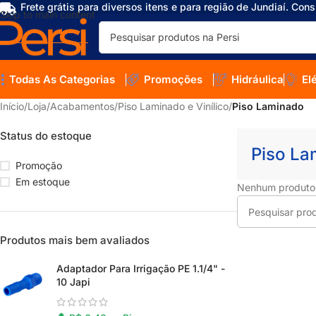
Frete grátis para diversos itens e para região de Jundiaí. Cons
Skip to main content
Todas As Categorias
Promoções
Hidráulica
El
Início
/
Loja
/
Acabamentos
/
Piso Laminado e Vinílico
/
Piso Laminado
Status do estoque
Piso La
Promoção
Em estoque
Nenhum produto f
Produtos mais bem avaliados
Adaptador Para Irrigação PE 1.1/4" -
10 Japi