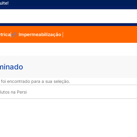
ulte!
étrica
Impermeabilização
minado
oi encontrado para a sua seleção.