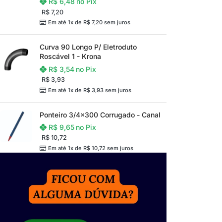
R$
6,48
no Pix
R$
7,20
Em até 1x de
R$
7,20
sem juros
Curva 90 Longo P/ Eletroduto
Roscável 1 - Krona
R$
3,54
no Pix
R$
3,93
Em até 1x de
R$
3,93
sem juros
Ponteiro 3/4x300 Corrugado - Canal
R$
9,65
no Pix
R$
10,72
Em até 1x de
R$
10,72
sem juros
DRYWALL
FORRO
Acessórios para Drywall
Acessórios para Forro