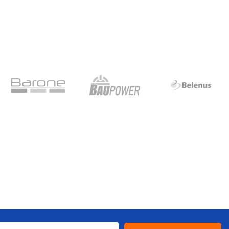
l - Modernidade,
 e Versatilidade!
rápidas e funcionais. Construa com
s