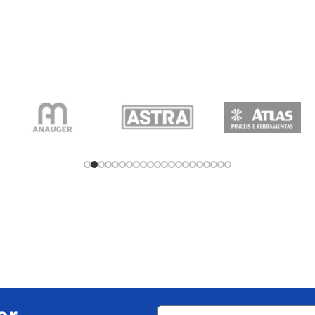
🏗️ Drywal
Praticidade
Ideal para obras 
eficiência e estilo!
Conheça os produto