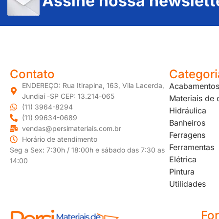
Assine nossa newslett
JUNDIAÍ e REGIÃO: Várzea Paulista – Itupeva – Louveira – Cabreúva – Itatiba – Cajamar – Campo Limpo Paulista – Vinhedo – Itu – Jarinu – Santana do Parnaíba – Bragança Paulista – Campinas – Americana – Franco da Rocha – Perus
Contato
Categori
ENDEREÇO: Rua Itirapina, 163, Vila Lacerda,
Acabamento
Jundiaí -SP CEP: 13.214-065
Materiais de
(11) 3964-8294
Hidráulica
(11) 99634-0689
Banheiros
vendas@persimateriais.com.br
Ferragens
Horário de atendimento
Ferramentas
Seg a Sex: 7:30h / 18:00h e sábado das 7:30 as
Elétrica
14:00
Pintura
Utilidades
Fo