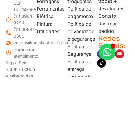
trocas e
Ferragens
frequentes
CEP:
devoluções
Ferramentas
Política de
13.214-065
Contato
Elétrica
pagamento
(11) 3964-
8294
Rastrear
Pintura
Política de
(11) 99634-
pedido
Utilidades
privacidade
0689
Redes
e segurança
vendas@persimateriais.com.br
Sociais:
Politica de
Horário de
Segurança
atendimento
Política de
Seg a Sex:
entrega
7:30h / 18:00h
e sábado das
Termos de
7:30 as 14:00
uso
F
S
F
d
s
As fotos dos produtos são meramente ilustrativas. Os
p
valores mencionados são validos somente para compras
on-line apenas neste website. Nota fiscal para pessoa