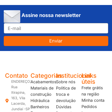
Assine nossa newsletter
Enviar
JUNDIAÍ e REGIÃO: Várzea Paulista – Itupeva – Louveira – Cabreúva – Itatiba – Cajamar – Campo Limpo Paulista – Vinhedo – Itu – Jarinu – Santana do Parnaíba – Bragança Paulista – Campinas – Americana – Franco da Rocha – Perus
Contato
Categorias
Institucional
Links
úteis
ENDEREÇO:
Acabamentos
Sobre nós
Rua
Frete grátis
Materiais de
Política de
Itirapina,
na região
construção
troca e
163, Vila
Minha conta
Hidráulica
devolução
Lacerda,
Pedidos
Banheiros
Dúvidas
Jundiaí -SP