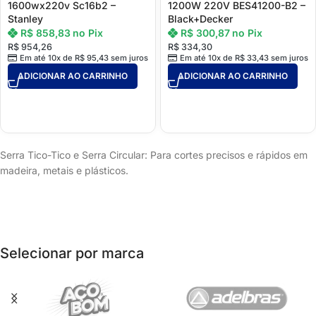
1600wx220v Sc16b2 –
1200W 220V BES41200-B2 –
Stanley
Black+Decker
R$
858,83
no Pix
R$
300,87
no Pix
R$
954,26
R$
334,30
Em até 10x de
R$
95,43
sem juros
Em até 10x de
R$
33,43
sem juros
ADICIONAR AO CARRINHO
ADICIONAR AO CARRINHO
Serra Tico-Tico e Serra Circular: Para cortes precisos e rápidos em
madeira, metais e plásticos.
Selecionar por marca