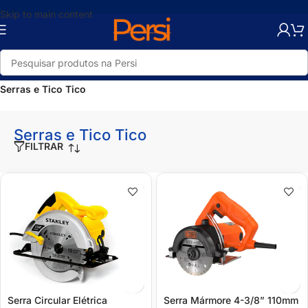
Skip to main content
Início
/
Loja
/
Ferramentas
/
Ferramentas Elétricas e Bateria
/
Serras e Tico Tico
Serras e Tico Tico
FILTRAR
Serra Circular Elétrica
Serra Mármore 4-3/8” 110mm