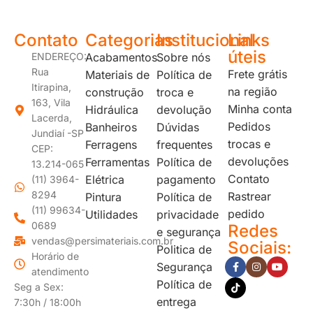
Contato
Categorias
Institucional
Links
úteis
ENDEREÇO:
Acabamentos
Sobre nós
Rua
Frete grátis
Materiais de
Política de
Itirapina,
na região
construção
troca e
163, Vila
Minha conta
Hidráulica
devolução
Lacerda,
Pedidos
Banheiros
Dúvidas
Jundiaí -SP
trocas e
Ferragens
frequentes
CEP:
devoluções
Ferramentas
Política de
13.214-065
Contato
Elétrica
pagamento
(11) 3964-
8294
Rastrear
Pintura
Política de
(11) 99634-
pedido
Utilidades
privacidade
0689
Redes
e segurança
vendas@persimateriais.com.br
Sociais:
Politica de
Horário de
Segurança
atendimento
Política de
Seg a Sex:
entrega
7:30h / 18:00h