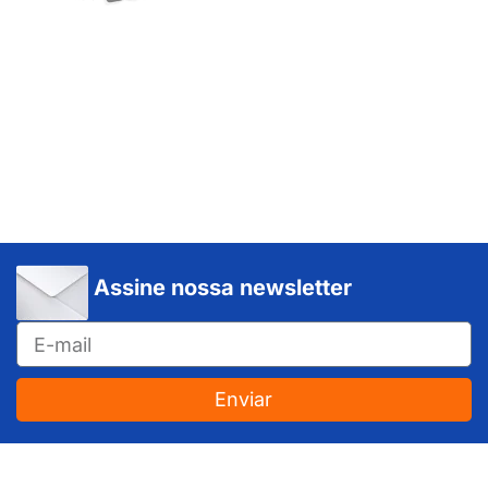
Assine nossa newsletter
Enviar
JUNDIAÍ e REGIÃO: Várzea Paulista – Itupeva – Louveira – Cabreúva – Itatiba – Cajamar – Campo Limpo Paulista – Vinhedo – Itu – Jarinu – Santana do Parnaíba – Bragança Paulista – Campinas – Americana – Franco da Rocha – Perus