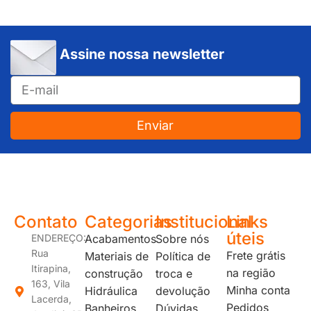
Assine nossa newsletter
Enviar
JUNDIAÍ e REGIÃO: Várzea Paulista – Itupeva – Louveira – Cabreúva – Itatiba – Cajamar – Campo Limpo Paulista – Vinhedo – Itu – Jarinu – Santana do Parnaíba – Bragança Paulista – Campinas – Americana – Franco da Rocha – Perus
Contato
Categorias
Institucional
Links
úteis
ENDEREÇO:
Acabamentos
Sobre nós
Rua
Frete grátis
Materiais de
Política de
Itirapina,
na região
construção
troca e
163, Vila
Minha conta
Hidráulica
devolução
Lacerda,
Pedidos
Banheiros
Dúvidas