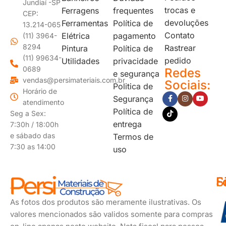
Jundiaí -SP
trocas e
Ferragens
frequentes
CEP:
devoluções
Ferramentas
Política de
13.214-065
Contato
Elétrica
pagamento
(11) 3964-
8294
Rastrear
Pintura
Política de
(11) 99634-
pedido
Utilidades
privacidade
0689
Redes
e segurança
vendas@persimateriais.com.br
Sociais:
Politica de
Horário de
Segurança
atendimento
Política de
Seg a Sex:
entrega
7:30h / 18:00h
e sábado das
Termos de
7:30 as 14:00
uso
F
S
F
d
s
As fotos dos produtos são meramente ilustrativas. Os
p
valores mencionados são validos somente para compras