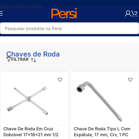
Skip to main content
Início
/
Loja
/
Ferramentas
/
Ferramentas Automotivas
/
Chaves de Roda
Chaves de Roda
FILTRAR
Chave De Roda Em Cruz
Chave De Roda Tipo L Com
Dobrável 17x18x21 mm 1/2
Espátula, 17 mm, Crv, 1 PC