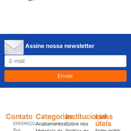
Assine nossa newsletter
Enviar
JUNDIAÍ e REGIÃO: Várzea Paulista – Itupeva – Louveira – Cabreúva – Itatiba – Cajamar – Campo Limpo Paulista – Vinhedo – Itu – Jarinu – Santana do Parnaíba – Bragança Paulista – Campinas – Americana – Franco da Rocha – Perus
Contato
Categorias
Institucional
Links
úteis
ENDEREÇO:
Acabamentos
Sobre nós
Rua
Frete grátis
Materiais de
Política de