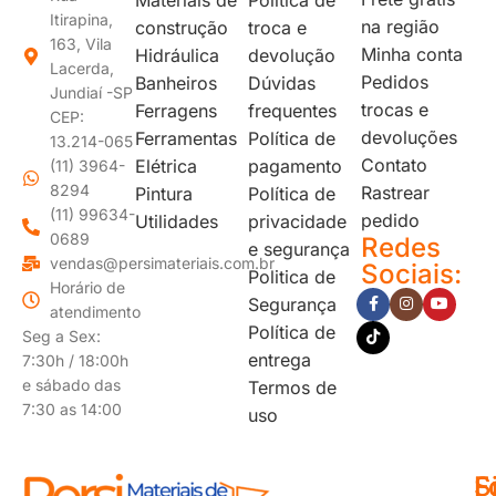
Itirapina,
na região
construção
troca e
163, Vila
Minha conta
Hidráulica
devolução
Lacerda,
Pedidos
Banheiros
Dúvidas
Jundiaí -SP
trocas e
Ferragens
frequentes
CEP:
devoluções
Ferramentas
Política de
13.214-065
Contato
Elétrica
pagamento
(11) 3964-
8294
Rastrear
Pintura
Política de
(11) 99634-
pedido
Utilidades
privacidade
0689
Redes
e segurança
vendas@persimateriais.com.br
Sociais:
Politica de
Horário de
Segurança
atendimento
Política de
Seg a Sex:
entrega
7:30h / 18:00h
e sábado das
Termos de
7:30 as 14:00
uso
F
S
F