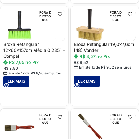
FORA D
FORA D
E ESTO
E ESTO
QUE
QUE
Broxa Retangular
Broxa Retangular 19,0×7,6cm
12x60x157cm Média 0.2351 –
(48) Vonder
Compel
R$
8,57
no Pix
R$
7,65
no Pix
R$
9,52
Em até 1x de
R$
9,52
sem juros
R$
8,50
Em até 1x de
R$
8,50
sem juros
LER MAIS
LER MAIS
FORA D
FORA D
E ESTO
E ESTO
QUE
QUE