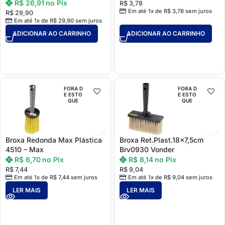
R$
26,91
no Pix
R$
3,78
Em até 1x de
R$
3,78
sem juros
R$
29,90
Em até 1x de
R$
29,90
sem juros
ADICIONAR AO CARRINHO
ADICIONAR AO CARRINHO
FORA D
FORA D
E ESTO
E ESTO
QUE
QUE
Broxa Redonda Max Plástica
Broxa Ret.Plast.18×7,5cm
4510 – Max
Brv0930 Vonder
R$
6,70
no Pix
R$
8,14
no Pix
R$
7,44
R$
9,04
Em até 1x de
R$
7,44
sem juros
Em até 1x de
R$
9,04
sem juros
LER MAIS
LER MAIS