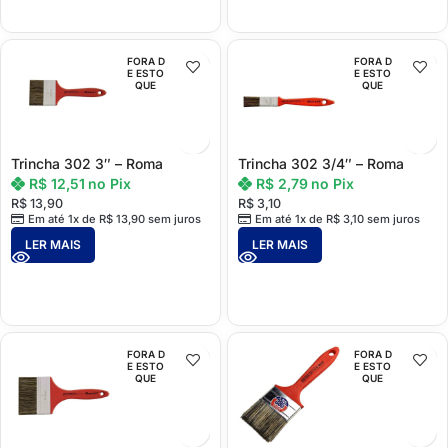
FORA D
FORA D
E ESTO
E ESTO
QUE
QUE
Trincha 302 3″ – Roma
Trincha 302 3/4″ – Roma
R$
12,51
no Pix
R$
2,79
no Pix
R$
13,90
R$
3,10
Em até 1x de
R$
13,90
sem juros
Em até 1x de
R$
3,10
sem juros
LER MAIS
LER MAIS
FORA D
FORA D
E ESTO
E ESTO
QUE
QUE