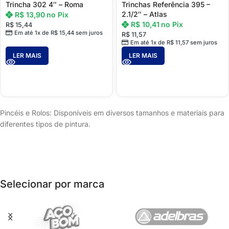
Trincha 302 4″ – Roma
Trinchas Referência 395 –
2.1/2″ – Atlas
R$
13,90
no Pix
R$
10,41
no Pix
R$
15,44
Em até 1x de
R$
15,44
sem juros
R$
11,57
Em até 1x de
R$
11,57
sem juros
LER MAIS
LER MAIS
Pincéis e Rolos: Disponíveis em diversos tamanhos e materiais para
diferentes tipos de pintura.
Selecionar por marca