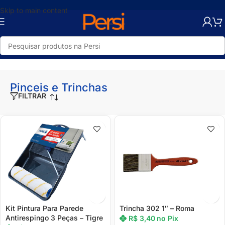
Skip to main content
Início
/
Loja
/
Pintura
/
Acessórios para Pintura
/
Pinceis e Trinchas
Pinceis e Trinchas
FILTRAR
Kit Pintura Para Parede
Trincha 302 1″ – Roma
Antirespingo 3 Peças – Tigre
R$
3,40
no Pix