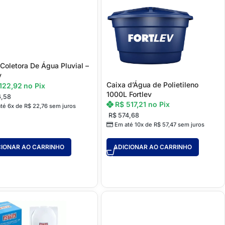
Coletora De Água Pluvial –
v
Caixa d’Água de Polietileno
122,92
no Pix
1000L Fortlev
6,58
R$
517,21
no Pix
té 6x de
R$
22,76
sem juros
R$
574,68
Em até 10x de
R$
57,47
sem juros
CIONAR AO CARRINHO
ADICIONAR AO CARRINHO