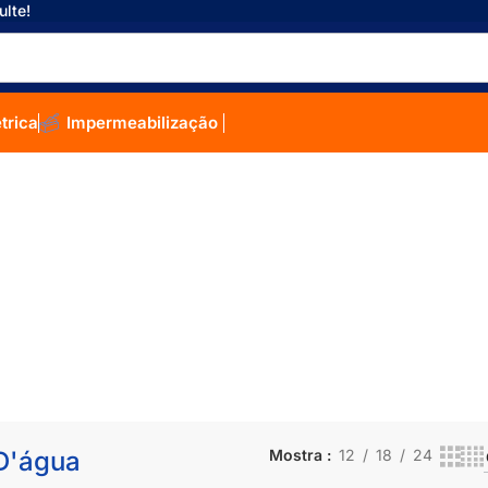
ulte!
étrica
Impermeabilização
D'água
Mostra
12
18
24