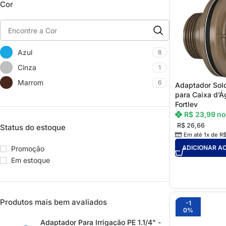
Cor
Mantas Termoacústicas
Perfil para Forro
Perfil para Drywall
Placas Forro Modular
Placas Drywall
Régua PVC
Azul
8
Portas Drywall
PAPEL DE PAREDE
Cinza
1
DIVISÓRIAS
Cola Para Papel de Parede
Marrom
6
Adaptador Sol
para Caixa d’Á
Painel Eucatex
Rolos
Fortlev
R$
23,99
no
Painel PVC
RODAPÉ E MOLDURA
R$
26,66
Status do estoque
Perfil para Divisória
Cola para Rodapé
Em até 1x de
R
ADICIONAR A
Promoção
Portas para Divisórias
Moldura
Em estoque
Ripado
Rodapé
Produtos mais bem avaliados
-1
0%
Adaptador Para Irrigação PE 1.1/4" -