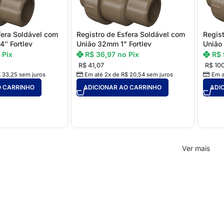
fera Soldável com
Registro de Esfera Soldável com
Regist
4″ Fortlev
União 32mm 1” Fortlev
União 
 Pix
R$
36,97
no Pix
R$
R$
41,07
R$
100
$
33,25
sem juros
Em até 2x de
R$
20,54
sem juros
Em a
O CARRINHO
ADICIONAR AO CARRINHO
ADI
Ver mais