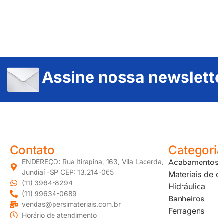
Assine nossa newslett
JUNDIAÍ e REGIÃO: Várzea Paulista – Itupeva – Louveira – Cabreúva – Itatiba – Cajamar – Campo Limpo Paulista – Vinhedo – Itu – Jarinu – Santana do Parnaíba – Bragança Paulista – Campinas – Americana – Franco da Rocha – Perus
Contato
Categori
ENDEREÇO: Rua Itirapina, 163, Vila Lacerda,
Acabamento
Jundiaí -SP CEP: 13.214-065
Materiais de
(11) 3964-8294
Hidráulica
(11) 99634-0689
Banheiros
vendas@persimateriais.com.br
Ferragens
Horário de atendimento