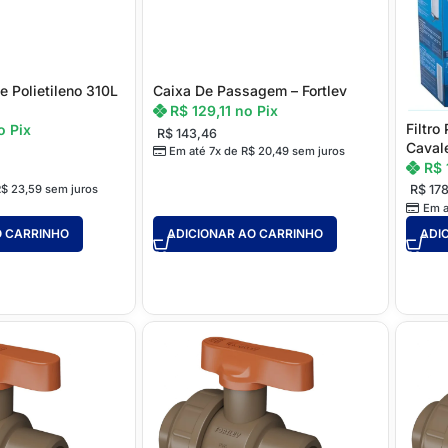
🏗️ Drywal
Praticidade
e Polietileno 310L
Caixa De Passagem – Fortlev
R$
129,11
no Pix
Filtro
o Pix
R$
143,46
Ideal para obras 
Caval
Em até 7x de
R$
20,49
sem juros
R$
eficiência e estilo!
R$
178
R$
23,59
sem juros
Conheça os produto
Em a
O CARRINHO
ADICIONAR AO CARRINHO
ADI