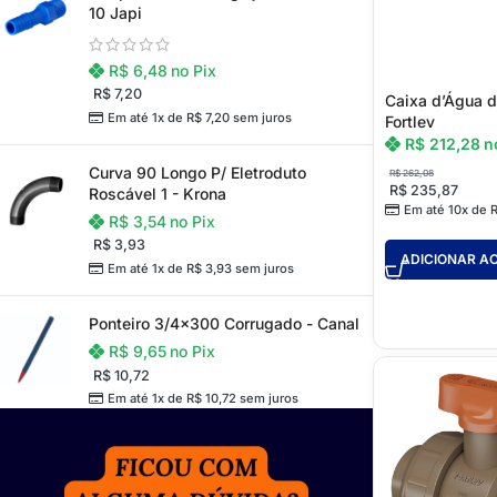
10 Japi
R$
6,48
no Pix
R$
7,20
Caixa d’Água d
Em até 1x de
R$
7,20
sem juros
Fortlev
R$
212,28
n
Curva 90 Longo P/ Eletroduto
R$
262,08
R$
235,87
Roscável 1 - Krona
Em até 10x de
R$
3,54
no Pix
R$
3,93
ADICIONAR A
Em até 1x de
R$
3,93
sem juros
Ponteiro 3/4x300 Corrugado - Canal
R$
9,65
no Pix
R$
10,72
Em até 1x de
R$
10,72
sem juros