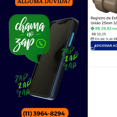
Registro de Es
União 25mm 3/
R$
29,92
no
R$
33,25
Em até 1x de
R
ADICIONAR A