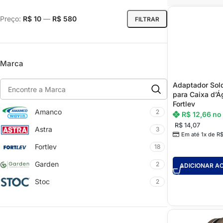
Preço:
R$ 10
—
R$ 580
FILTRAR
Marca
Adaptador Sol
para Caixa d’
Fortlev
Amanco
2
R$
12,66
no
R$
14,07
Astra
3
Em até 1x de
R
Fortlev
18
Garden
2
ADICIONAR A
Stoc
2
DRYWALL
FORRO
Acessórios para Drywall
Acessórios para Forro