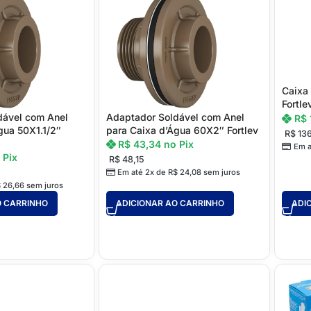
Perfil para Steel
Placa Cimentícia e Glasroc
PISO LAMINADO E VINÍLICO
Acessórios Laminado
Caixa 
Fortle
Autonivelantes, Colas e Primers
dável com Anel
Adaptador Soldável com Anel
R$
gua 50X1.1/2″
para Caixa d’Água 60X2″ Fortlev
R$
13
Piso Laminado
R$
43,34
no Pix
Em a
 Pix
Piso Vinílico
R$
48,15
Em até 2x de
R$
24,08
sem juros
$
26,66
sem juros
O CARRINHO
ADICIONAR AO CARRINHO
ADI