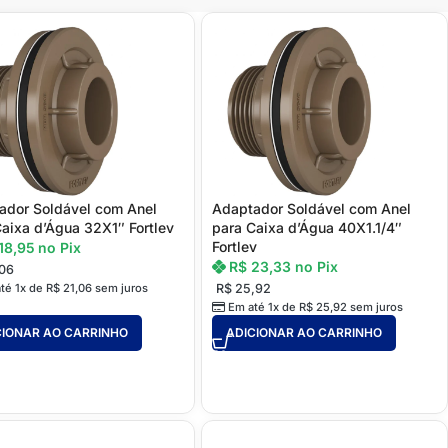
ador Soldável com Anel
Adaptador Soldável com Anel
aixa d’Água 32X1″ Fortlev
para Caixa d’Água 40X1.1/4″
Fortlev
18,95
no Pix
R$
23,33
no Pix
06
té 1x de
R$
21,06
sem juros
R$
25,92
Em até 1x de
R$
25,92
sem juros
CIONAR AO CARRINHO
ADICIONAR AO CARRINHO