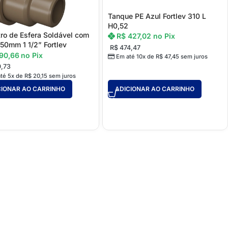
Tanque PE Azul Fortlev 310 L
H0,52
ro de Esfera Soldável com
R$
427,02
no Pix
50mm 1 1/2” Fortlev
R$
474,47
90,66
no Pix
Em até 10x de
R$
47,45
sem juros
,73
té 5x de
R$
20,15
sem juros
CIONAR AO CARRINHO
ADICIONAR AO CARRINHO