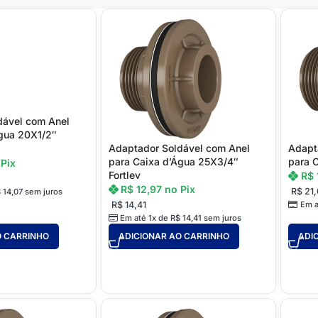
dável com Anel
Água 20X1/2″
Adaptador Soldável com Anel
Adapt
para Caixa d’Água 25X3/4″
para C
 Pix
Fortlev
R$
R$
12,97
no Pix
R$
21,
$
14,07
sem juros
Em a
R$
14,41
Em até 1x de
R$
14,41
sem juros
O CARRINHO
ADICIONAR AO CARRINHO
ADI
STEEL FRAME
Acessórios Steel Frame