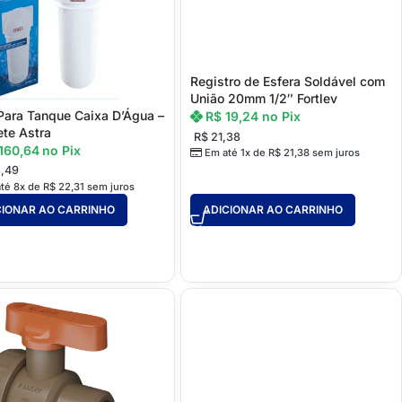
l - Modernidade,
 e Versatilidade!
Registro de Esfera Soldável com
União 20mm 1/2″ Fortlev
 Para Tanque Caixa D’Água –
R$
19,24
no Pix
rápidas e funcionais. Construa com
ete Astra
R$
21,38
160,64
no Pix
Em até 1x de
R$
21,38
sem juros
,49
s
té 8x de
R$
22,31
sem juros
CIONAR AO CARRINHO
ADICIONAR AO CARRINHO