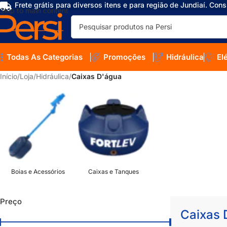
Frete grátis para diversos itens e para região de Jundiaí. Cons
Skip to main content
Todas As Categorias
Promoções
Hidráulica
El
Início
/
Loja
/
Hidráulica
/
Caixas D'água
Boias e Acessórios
Caixas e Tanques
Preço
Caixas 