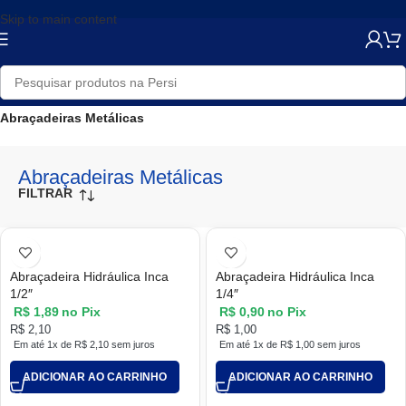
Skip to main content
Início
/
Loja
/
Ferragens
/
Abraçadeiras, Ganchos e Suportes
/
Abraçadeiras Metálicas
Abraçadeiras Metálicas
FILTRAR
Abraçadeira Hidráulica Inca
Abraçadeira Hidráulica Inca
1/2″
1/4″
R$
1,89
no Pix
R$
0,90
no Pix
R$
2,10
R$
1,00
Em até 1x de
R$
2,10
sem juros
Em até 1x de
R$
1,00
sem juros
ADICIONAR AO CARRINHO
ADICIONAR AO CARRINHO