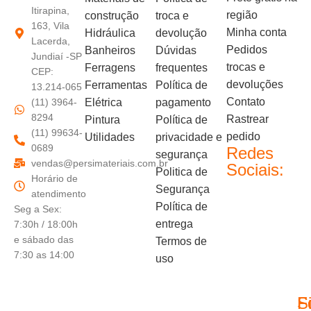
Itirapina,
região
construção
troca e
163, Vila
Minha conta
Hidráulica
devolução
Lacerda,
Pedidos
Banheiros
Dúvidas
Jundiaí -SP
trocas e
Ferragens
frequentes
CEP:
devoluções
Ferramentas
Política de
13.214-065
Contato
(11) 3964-
Elétrica
pagamento
8294
Rastrear
Pintura
Política de
(11) 99634-
pedido
Utilidades
privacidade e
0689
Redes
segurança
vendas@persimateriais.com.br
Sociais:
Politica de
Horário de
Segurança
atendimento
Política de
Seg a Sex:
entrega
7:30h / 18:00h
e sábado das
Termos de
7:30 as 14:00
uso
F
S
F