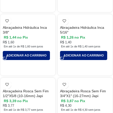
Abraçadeira Hidráulica Inca
Abraçadeira Hidráulica Inca
3/8″
5/16″
R$
1,44
no Pix
R$
1,26
no Pix
R$
1,60
R$
1,40
Em até 1x de
R$
1,60
sem juros
Em até 1x de
R$
1,40
sem juros
ADICIONAR AO CARRINHO
ADICIONAR AO CARRINHO
Abraçadeira Rosca Sem Fim
Abraçadeira Rosca Sem Fim
1/2″X5/8 (10-16mm) Japi
3/4″X1″ (16-27mm) Japi
R$
3,39
no Pix
R$
3,87
no Pix
R$
3,77
R$
4,30
Em até 1x de
R$
3,77
sem juros
Em até 1x de
R$
4,30
sem juros