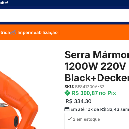
ulte!
étrica
Impermeabilização
o Tico
/
Serra Mármore 4-3/8” 110mm 1200W 220V BES41200-B2 – 
Serra Mármo
1200W 220V 
Black+Decke
SKU:
BES41200A-B2
R$
300,87
no Pix
R$
334,30
Em até 10x de
R$
33,43
sem 
2 em estoque