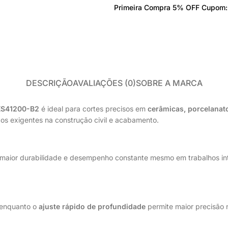
Primeira Compra 5% OFF Cupom
Perfil para Steel
Placa Cimentícia e Glasroc
PISO LAMINADO E VINÍLICO
Acessórios Laminado
Autonivelantes, Colas e Primers
DESCRIÇÃO
AVALIAÇÕES (0)
SOBRE A MARCA
Piso Laminado
ES41200-B2
é ideal para cortes precisos em
cerâmicas, porcelanato
Piso Vinílico
iços exigentes na construção civil e acabamento.
 maior durabilidade e desempenho constante mesmo em trabalhos i
 enquanto o
ajuste rápido de profundidade
permite maior precisão 
.