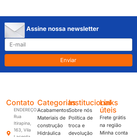
Assine nossa newsletter
Enviar
JUNDIAÍ e REGIÃO: Várzea Paulista – Itupeva – Louveira – Cabreúva – Itatiba – Cajamar – Campo Limpo Paulista – Vinhedo – Itu – Jarinu – Santana do Parnaíba – Bragança Paulista – Campinas – Americana – Franco da Rocha – Perus
Contato
Categorias
Institucional
Links
úteis
ENDEREÇO:
Acabamentos
Sobre nós
Rua
Frete grátis
Materiais de
Política de
Itirapina,
na região
construção
troca e
163, Vila
Minha conta
Hidráulica
devolução
Lacerda,