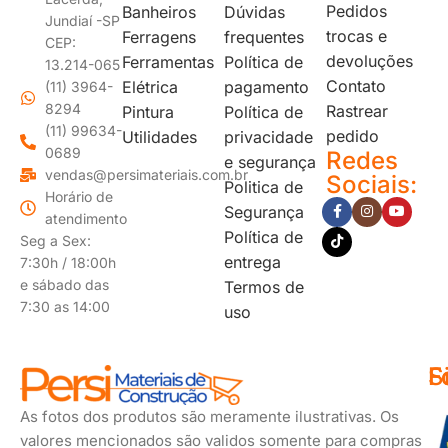
Pedidos
Banheiros
Dúvidas
Jundiaí -SP
trocas e
Ferragens
frequentes
CEP:
devoluções
Ferramentas
Política de
13.214-065
Contato
Elétrica
pagamento
(11) 3964-
8294
Rastrear
Pintura
Política de
(11) 99634-
pedido
Utilidades
privacidade
0689
Redes
e segurança
vendas@persimateriais.com.br
Sociais:
Politica de
Horário de
Segurança
atendimento
Política de
Seg a Sex:
entrega
7:30h / 18:00h
e sábado das
Termos de
7:30 as 14:00
uso
F
S
F
d
s
As fotos dos produtos são meramente ilustrativas. Os
p
valores mencionados são validos somente para compras