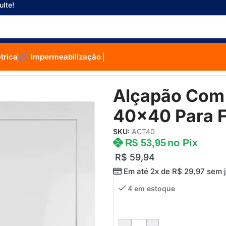
ulte!
étrica
Impermeabilização
ara Forro Drywall
Alçapão Com
40×40 Para F
SKU:
ACT40
R$
53,95
no Pix
R$
59,94
Em até 2x de
R$
29,97
sem j
4 em estoque