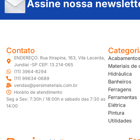
Assine nossa newslett
JUNDIAÍ e REGIÃO: Várzea Paulista – Itupeva – Louveira – Cabreúva – Itatiba – Cajamar – Campo Limpo Paulista – Vinhedo – Itu – Jarinu – Santana do Parnaíba – Bragança Paulista – Campinas – Americana – Franco da Rocha – Perus
Contato
Categori
ENDEREÇO: Rua Itirapina, 163, Vila Lacerda,
Acabamento
Jundiaí -SP CEP: 13.214-065
Materiais de
(11) 3964-8294
Hidráulica
(11) 99634-0689
Banheiros
vendas@persimateriais.com.br
Ferragens
Horário de atendimento
Ferramentas
Seg a Sex: 7:30h / 18:00h e sábado das 7:30 as
Elétrica
14:00
Pintura
Utilidades