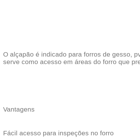
Mantas Termoacústicas
Perfil para Forro
Perfil para Drywall
Placas Forro Modular
Placas Drywall
Régua PVC
Portas Drywall
PAPEL DE PAREDE
DIVISÓRIAS
Cola Para Papel de Parede
O alçapão é indicado para forros de gesso, 
Painel Eucatex
Rolos
serve como acesso em áreas do forro que pr
Painel PVC
RODAPÉ E MOLDURA
Perfil para Divisória
Cola para Rodapé
Portas para Divisórias
Moldura
Ripado
Vantagens
Rodapé
Fácil acesso para inspeções no forro