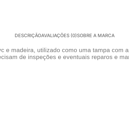
Perfil para Steel
Placa Cimentícia e Glasroc
PISO LAMINADO E VINÍLICO
DESCRIÇÃO
AVALIAÇÕES (0)
SOBRE A MARCA
Acessórios Laminado
Autonivelantes, Colas e Primers
pvc e madeira, utilizado como uma tampa com a
Piso Laminado
ecisam de inspeções e eventuais reparos e m
Piso Vinílico