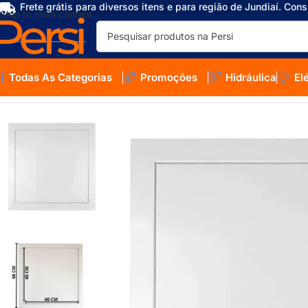
Frete grátis para diversos itens e para região de Jundiaí. Cons
Skip to main content
Todas As Categorias
Promoções
Hidráulica
El
Início
/
Loja
/
Ferragens
/
Alçapão
/
Alçapão Com Tampa De Aço 40×40 P