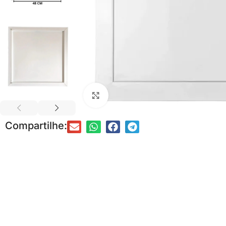
Clique para ampliar
Compartilhe:
DRYWALL
FORRO
Acessórios para Drywall
Acessórios para Forro