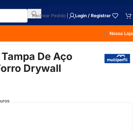
Rastrear Pedido
Login / Registrar
Nossa Loja
 Tampa De Aço
orro Drywall
uros