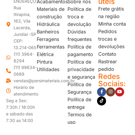
úteis
ENDEREÇO:
Acabamentos
Sobre nós
Rua
Frete grátis
Materiais de
Política de
Itirapina,
na região
construção
troca e
163, Vila
Minha conta
Hidráulica
devolução
Lacerda,
Pedidos
Banheiros
Dúvidas
Jundiaí -SP
trocas e
Ferragens
frequentes
CEP:
devoluções
Ferramentas
Política de
13.214-065
Contato
Elétrica
pagamento
(11) 3964-
8294
Rastrear
Pintura
Política de
(11) 99634-
pedido
Utilidades
privacidade
0689
Redes
e segurança
vendas@persimateriais.com.br
Sociais:
Politica de
Horário de
Segurança
atendimento
Política de
Seg a Sex:
entrega
7:30h / 18:00h
e sábado das
Termos de
7:30 as 14:00
uso