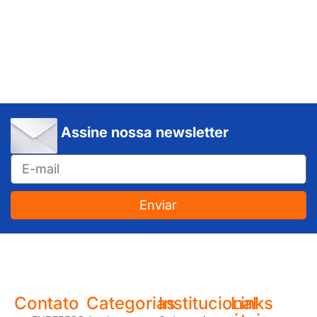
Assine nossa newsletter
Enviar
JUNDIAÍ e REGIÃO: Várzea Paulista – Itupeva – Louveira – Cabreúva – Itatiba – Cajamar – Campo Limpo Paulista – Vinhedo – Itu – Jarinu – Santana do Parnaíba – Bragança Paulista – Campinas – Americana – Franco da Rocha – Perus
Contato
Categorias
Institucional
Links