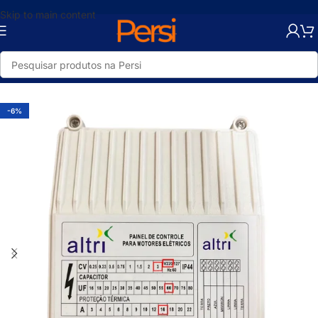
Skip to main content
Início
/
Loja
/
Hidráulica
/
Tratamento de Água
-6%