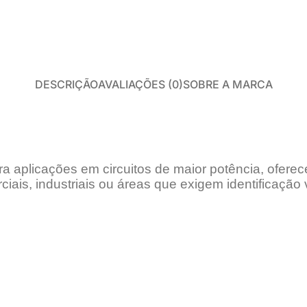
Perfil para Steel
Placa Cimentícia e Glasroc
PISO LAMINADO E VINÍLICO
DESCRIÇÃO
AVALIAÇÕES (0)
SOBRE A MARCA
Acessórios Laminado
Autonivelantes, Colas e Primers
Piso Laminado
Piso Vinílico
 aplicações em circuitos de maior potência, oferec
ais, industriais ou áreas que exigem identificação v