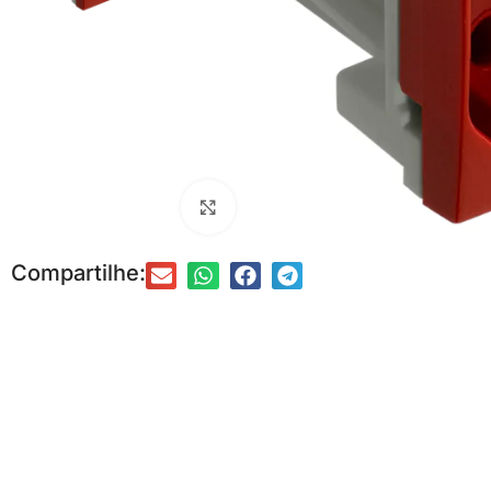
Clique para ampliar
Compartilhe:
DRYWALL
FORRO
Acessórios para Drywall
Acessórios para Forro