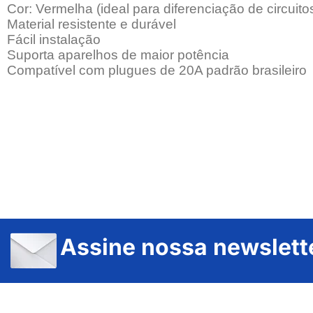
Cor: Vermelha (ideal para diferenciação de circuito
Material resistente e durável
Fácil instalação
Suporta aparelhos de maior potência
Compatível com plugues de 20A padrão brasileiro
Assine nossa newslett
JUNDIAÍ e REGIÃO: Várzea Paulista – Itupeva – Louveira – Cabreúva – Itatiba – Cajamar – Campo Limpo Paulista – Vinhedo – Itu – Jarinu – Santana do Parnaíba – Bragança Paulista – Campinas – Americana – Franco da Rocha – Perus