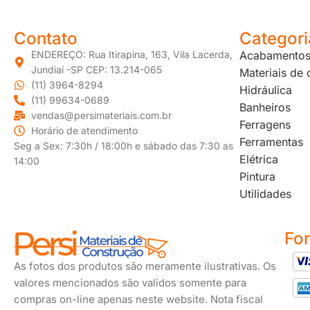
Contato
Categori
ENDEREÇO: Rua Itirapina, 163, Vila Lacerda,
Acabamento
Jundiaí -SP CEP: 13.214-065
Materiais de
(11) 3964-8294
Hidráulica
(11) 99634-0689
Banheiros
vendas@persimateriais.com.br
Ferragens
Horário de atendimento
Ferramentas
Seg a Sex: 7:30h / 18:00h e sábado das 7:30 as
Elétrica
14:00
Pintura
Utilidades
Fo
As fotos dos produtos são meramente ilustrativas. Os
valores mencionados são validos somente para
compras on-line apenas neste website. Nota fiscal