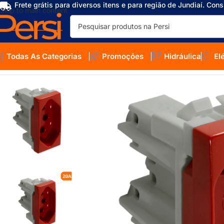
Frete grátis para diversos itens e para região de Jundiaí. Cons
Skip to main content
Todas As Categorias
Promoções
Hidráulica
El
Início
/
Loja
/
Elétrica
/
Tomadas e Interruptores
/
Módulos e Placas
/
Alum