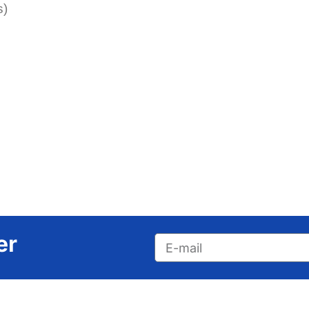
s)
🏗️ Drywal
Praticidade
Ideal para obras 
eficiência e estilo!
Conheça os produto
er