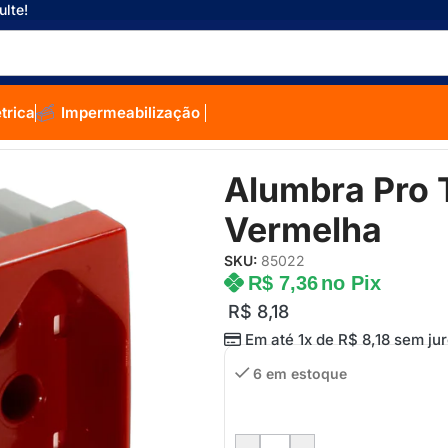
ulte!
étrica
Impermeabilização
bra Pro Tomada 20A Vermelha
Alumbra Pro
Vermelha
SKU:
85022
R$
7,36
no Pix
R$
8,18
Em até 1x de
R$
8,18
sem jur
6 em estoque