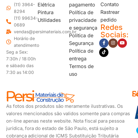
Contato
Elétrica
pagamento
(11) 3964-
8294
Rastrear
Pintura
Política de
(11) 99634-
pedido
Utilidades
privacidade
0689
Redes
e segurança
vendas@persimateriais.com.br
Sociais:
Politica de
Horário de
Segurança
atendimento
Política de
Seg a Sex:
entrega
7:30h / 18:00h
e sábado das
Termos de
7:30 as 14:00
uso
F
S
F
d
s
As fotos dos produtos são meramente ilustrativas. Os
p
valores mencionados são validos somente para compras
on-line apenas neste website. Nota fiscal para pessoa
jurídica, fora do estado de São Paulo, está sujeito a
cobrança adicional de ICMS Substituição Tributária