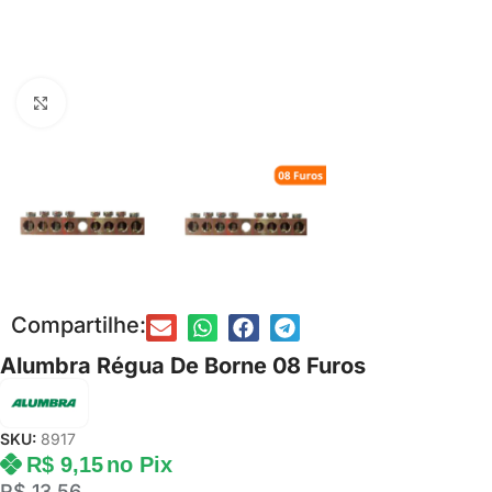
Clique para ampliar
Compartilhe:
Alumbra Régua De Borne 08 Furos
SKU:
8917
R$
9,15
no Pix
R$
13,56