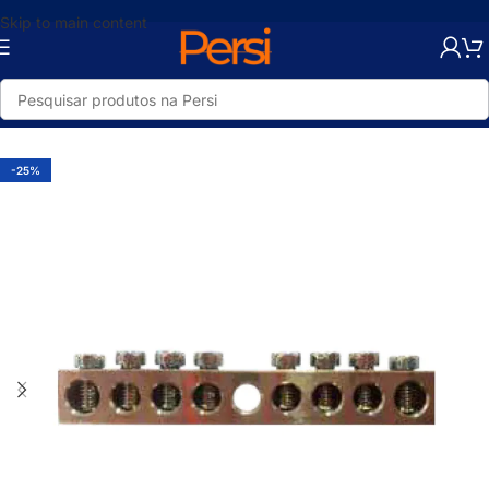
Skip to main content
Início
/
Loja
/
Elétrica
/
Conectores e Terminais
-25%