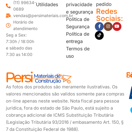
(11) 99634-
pedido
Utilidades
privacidade
0689
Redes
e segurança
vendas@persimateriais.com.br
Sociais:
Politica de
Horário de
Segurança
atendimento
Política de
Seg a Sex:
entrega
7:30h / 18:00h
e sábado das
Termos de
7:30 as 14:00
uso
F
S
F
d
s
As fotos dos produtos são meramente ilustrativas. Os
p
valores mencionados são validos somente para compras
on-line apenas neste website. Nota fiscal para pessoa
jurídica, fora do estado de São Paulo, está sujeito a
cobrança adicional de ICMS Substituição Tributária
(Legislação Tributária 93/2016 / embasamento Art. 150, §
7 da Constituição Federal de 1988).