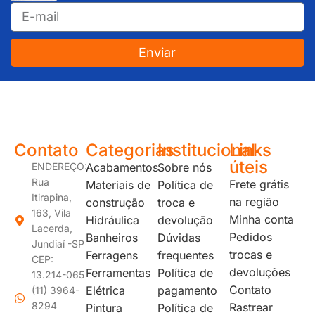
Enviar
JUNDIAÍ e REGIÃO: Várzea Paulista – Itupeva – Louveira – Cabreúva – Itatiba – Cajamar – Campo Limpo Paulista – Vinhedo – Itu – Jarinu – Santana do Parnaíba – Bragança Paulista – Campinas – Americana – Franco da Rocha – Perus
Contato
Categorias
Institucional
Links
úteis
ENDEREÇO:
Acabamentos
Sobre nós
Rua
Frete grátis
Materiais de
Política de
Itirapina,
na região
construção
troca e
163, Vila
Minha conta
Hidráulica
devolução
Lacerda,
Pedidos
Banheiros
Dúvidas
Jundiaí -SP
trocas e
Ferragens
frequentes
CEP:
devoluções
Ferramentas
Política de
13.214-065
Contato
Elétrica
pagamento
(11) 3964-
8294
Rastrear
Pintura
Política de