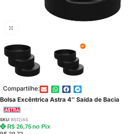
Clique para ampliar
Compartilhe:
Bolsa Excêntrica Astra 4″ Saída de Bacia
SKU:
BS12/AS
R$
26,75
no Pix
R$
29,72