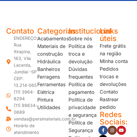
JUNDIAÍ e REGIÃO: Várzea Paulista – Itupeva – Louveira – Cabreúva – Itatiba – Cajamar – Campo Limpo Paulista – Vinhedo – Itu – Jarinu – Santana do Parnaíba – Bragança Paulista – Campinas – Americana – Franco da Rocha – Perus
Contato
Categorias
Institucional
Links
úteis
ENDEREÇO:
Acabamentos
Sobre nós
Rua
Frete grátis
Materiais de
Política de
Itirapina,
na região
construção
troca e
163, Vila
Minha conta
Hidráulica
devolução
Lacerda,
Pedidos
Banheiros
Dúvidas
Jundiaí -SP
trocas e
Ferragens
frequentes
CEP:
devoluções
Ferramentas
Política de
13.214-065
Contato
Elétrica
pagamento
(11) 3964-
8294
Rastrear
Pintura
Política de
(11) 99634-
pedido
Utilidades
privacidade
0689
Redes
e segurança
vendas@persimateriais.com.br
Sociais:
Politica de
Horário de
Segurança
atendimento