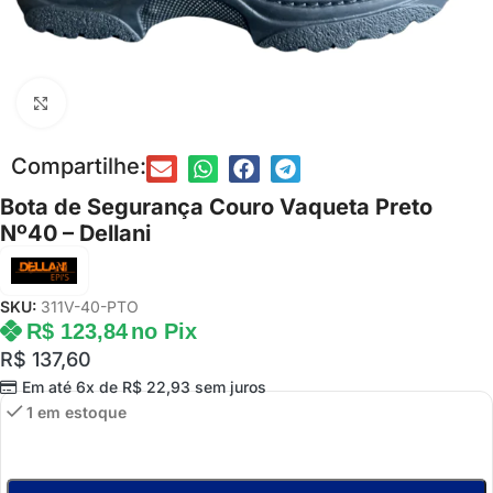
Clique para ampliar
Compartilhe:
Bota de Segurança Couro Vaqueta Preto
Nº40 – Dellani
SKU:
311V-40-PTO
R$
123,84
no Pix
R$
137,60
Em até 6x de
R$
22,93
sem juros
1 em estoque