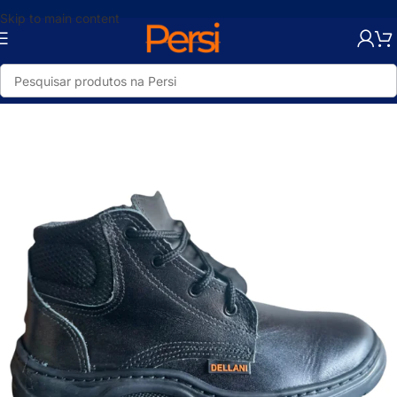
Skip to main content
Início
/
Loja
/
Ferramentas
/
EPI's
/
Botas e Sapatos