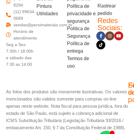
8294
Rastrear
Pintura
Política de
(11) 99634-
pedido
Utilidades
privacidade e
0689
Redes
segurança
vendas@persimateriais.com.br
Sociais:
Politica de
Horário de
Segurança
atendimento
Política de
Seg a Sex:
entrega
7:30h / 18:00h
e sábado das
Termos de
7:30 as 14:00
uso
F
S
F
d
s
As fotos dos produtos são meramente ilustrativas. Os valores
p
mencionados são validos somente para compras on-line
apenas neste website. Nota fiscal para pessoa jurídica, fora do
estado de São Paulo, está sujeito a cobrança adicional de
ICMS Substituição Tributária (Legislação Tributária 93/2016 /
embasamento Art. 150, § 7 da Constituição Federal de 1988).