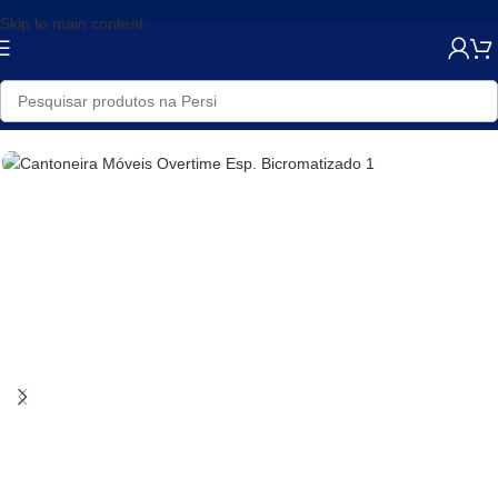
Skip to main content
Início
/
Loja
/
Ferragens
/
Abraçadeiras, Ganchos e Suportes