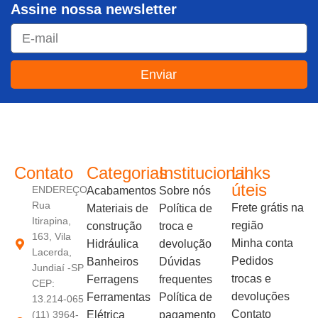
Assine nossa newsletter
Enviar
JUNDIAÍ e REGIÃO: Várzea Paulista – Itupeva – Louveira – Cabreúva – Itatiba – Cajamar – Campo Limpo Paulista – Vinhedo – Itu – Jarinu – Santana do Parnaíba – Bragança Paulista – Campinas – Americana – Franco da Rocha – Perus
Contato
Categorias
Institucional
Links
úteis
ENDEREÇO:
Acabamentos
Sobre nós
Rua
Frete grátis na
Materiais de
Política de
Itirapina,
região
construção
troca e
163, Vila
Minha conta
Hidráulica
devolução
Lacerda,
Pedidos
Banheiros
Dúvidas
Jundiaí -SP
trocas e
Ferragens
frequentes
CEP:
devoluções
Ferramentas
Política de
13.214-065
Contato
(11) 3964-
Elétrica
pagamento