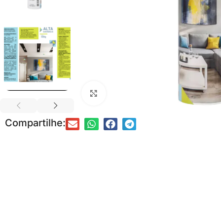
Clique para ampliar
Compartilhe:
DRYWALL
FORRO
Acessórios para Drywall
Acessórios para Forro