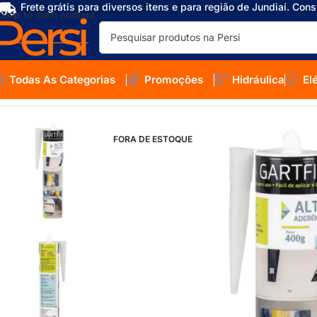
Frete grátis para diversos itens e para região de Jundiaí. Cons
Skip to main content
Todas As Categorias
Promoções
Hidráulica
El
Início
/
Loja
/
Acabamentos
/
Rodapés e Molduras
/
Colas para Rodapé
/
C
FORA DE ESTOQUE