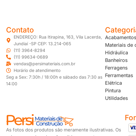
JUNDIAÍ e REGIÃO: Várzea Paulista – Itupeva – Louveira – Cabreúva – Itatiba – Cajamar – Campo Limpo Paulista – Vinhedo – Itu – Jarinu – Santana do Parnaíba – Bragança Paulista – Campinas – Americana – Franco da Rocha – Perus
Contato
Categori
ENDEREÇO: Rua Itirapina, 163, Vila Lacerda,
Acabamento
Jundiaí -SP CEP: 13.214-065
Materiais de
(11) 3964-8294
Hidráulica
(11) 99634-0689
Banheiros
vendas@persimateriais.com.br
Ferragens
Horário de atendimento
Ferramentas
Seg a Sex: 7:30h / 18:00h e sábado das 7:30 as
Elétrica
14:00
Pintura
Utilidades
Fo
As fotos dos produtos são meramente ilustrativas. Os