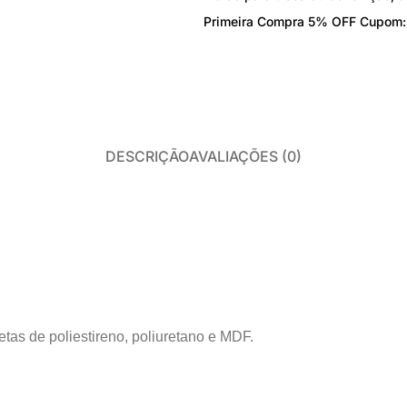
Perfil para Steel
Primeira Compra 5% OFF Cupom
Placa Cimentícia e Glasroc
PISO LAMINADO E VINÍLICO
Acessórios Laminado
Autonivelantes, Colas e Primers
DESCRIÇÃO
AVALIAÇÕES (0)
Piso Laminado
Piso Vinílico
etas de poliestireno, poliuretano e MDF.