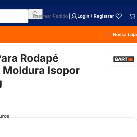
Rastrear Pedido
Login / Registrar
Nossa Loja
400g
 Para Rodapé
E Moldura Isopor
g
uros