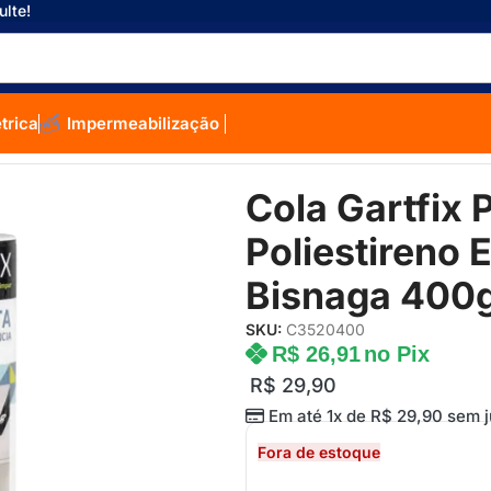
ulte!
étrica
Impermeabilização
ola Gartfix Para Rodapé Poliestireno E Moldura Isopor Bisnaga 
Cola Gartfix
Poliestireno 
Bisnaga 400
SKU:
C3520400
R$
26,91
no Pix
R$
29,90
Em até 1x de
R$
29,90
sem j
Fora de estoque