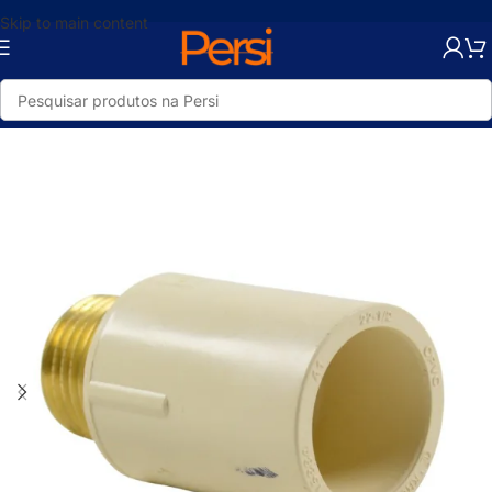
Skip to main content
Início
/
Loja
/
Hidráulica
/
Tubos e Conexões
/
Metais e Galvanizados