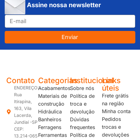
Assine nossa newsletter
Enviar
JUNDIAÍ e REGIÃO: Várzea Paulista – Itupeva – Louveira – Cabreúva – Itatiba – Cajamar – Campo Limpo Paulista – Vinhedo – Itu – Jarinu – Santana do Parnaíba – Bragança Paulista – Campinas – Americana – Franco da Rocha – Perus
Contato
Categorias
Institucional
Links
úteis
ENDEREÇO:
Acabamentos
Sobre nós
Rua
Frete grátis
Materiais de
Política de
Itirapina,
na região
construção
troca e
163, Vila
Minha conta
Hidráulica
devolução
Lacerda,
Pedidos
Banheiros
Dúvidas
Jundiaí -SP
trocas e
Ferragens
frequentes
CEP:
devoluções
Ferramentas
Política de
13.214-065