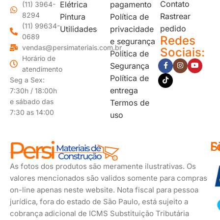
Contato
Elétrica
pagamento
(11) 3964-
8294
Rastrear
Pintura
Política de
(11) 99634-
pedido
Utilidades
privacidade
0689
Redes
e segurança
vendas@persimateriais.com.br
Sociais:
Politica de
Horário de
Segurança
atendimento
Política de
Seg a Sex:
entrega
7:30h / 18:00h
e sábado das
Termos de
7:30 as 14:00
uso
F
S
F
d
s
As fotos dos produtos são meramente ilustrativas. Os
p
valores mencionados são validos somente para compras
on-line apenas neste website. Nota fiscal para pessoa
jurídica, fora do estado de São Paulo, está sujeito a
cobrança adicional de ICMS Substituição Tributária