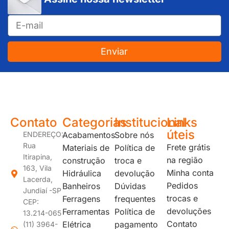
Enviar
JUNDIAÍ e REGIÃO: Várzea Paulista – Itupeva – Louveira – Cabreúva – Itatiba – Cajamar – Campo Limpo Paulista – Vinhedo – Itu – Jarinu – Santana do Parnaíba – Bragança Paulista – Campinas – Americana – Franco da Rocha – Perus
Contato
Categorias
Institucional
Links
úteis
ENDEREÇO:
Acabamentos
Sobre nós
Rua
Frete grátis
Materiais de
Política de
Itirapina,
na região
construção
troca e
163, Vila
Minha conta
Hidráulica
devolução
Lacerda,
Pedidos
Banheiros
Dúvidas
Jundiaí -SP
trocas e
Ferragens
frequentes
CEP:
devoluções
Ferramentas
Política de
13.214-065
Contato
Elétrica
pagamento
(11) 3964-