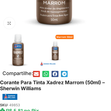
Clique para ampliar
Compartilhe:
Corante Para Tinta Xadrez Marrom (50ml) –
Sherwin Williams
SKU:
49853
R$
5,81
no Pix