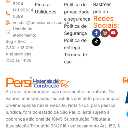
8294
Rastrear
Pintura
Política de
(11) 99634-
pedido
Utilidades
privacidade
0689
Redes
e segurança
vendas@persimateriais.com.br
Sociais:
Politica de
Horário de
Segurança
atendimento
Política de
Seg a Sex:
entrega
7:30h / 18:00h
e sábado das
Termos de
7:30 as 14:00
uso
F
S
F
d
s
As fotos dos produtos são meramente ilustrativas. Os
p
valores mencionados são validos somente para compras
on-line apenas neste website. Nota fiscal para pessoa
jurídica, fora do estado de São Paulo, está sujeito a
cobrança adicional de ICMS Substituição Tributária
(Legislação Tributária 93/2016 / embasamento Art. 150, §