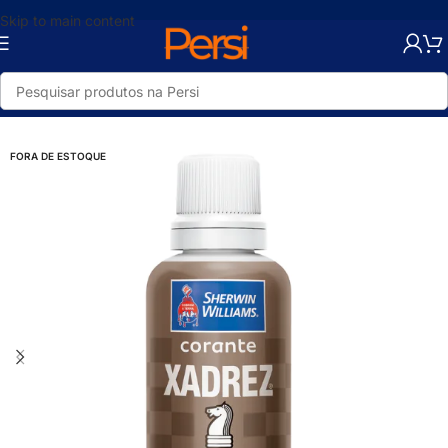
Skip to main content
Início
/
Loja
/
Pintura
/
Tintas
FORA DE ESTOQUE