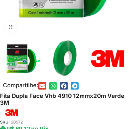
Clique para ampliar
Compartilhe:
Fita Dupla Face Vhb 4910 12mmx20m Verde
3M
SKU:
S0572
R$
69,12
no Pix