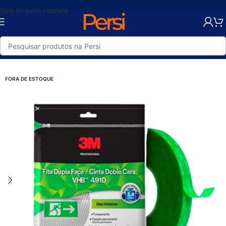
Skip to main content
Início
/
Loja
/
Utilidades
/
Pequenos Reparos
/
Fitas Adesivas Multiuso
FORA DE ESTOQUE