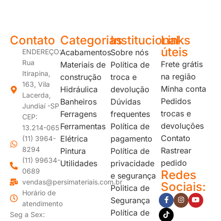
Contato
Categorias
Institucional
Links
úteis
ENDEREÇO:
Acabamentos
Sobre nós
Rua
Frete grátis
Materiais de
Política de
Itirapina,
na região
construção
troca e
163, Vila
Minha conta
Hidráulica
devolução
Lacerda,
Pedidos
Banheiros
Dúvidas
Jundiaí -SP
trocas e
Ferragens
frequentes
CEP:
devoluções
Ferramentas
Política de
13.214-065
Contato
Elétrica
pagamento
(11) 3964-
8294
Rastrear
Pintura
Política de
(11) 99634-
pedido
Utilidades
privacidade
0689
Redes
e segurança
vendas@persimateriais.com.br
Sociais:
Politica de
Horário de
Segurança
atendimento
Política de
Seg a Sex: