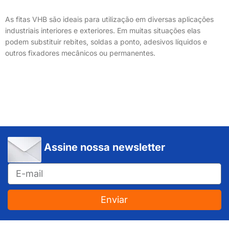
As fitas VHB são ideais para utilização em diversas aplicações
industriais interiores e exteriores. Em muitas situações elas
podem substituir rebites, soldas a ponto, adesivos líquidos e
outros fixadores mecânicos ou permanentes.
Assine nossa newsletter
Enviar
JUNDIAÍ e REGIÃO: Várzea Paulista – Itupeva – Louveira – Cabreúva – Itatiba – Cajamar – Campo Limpo Paulista – Vinhedo – Itu – Jarinu – Santana do Parnaíba – Bragança Paulista – Campinas – Americana – Franco da Rocha – Perus