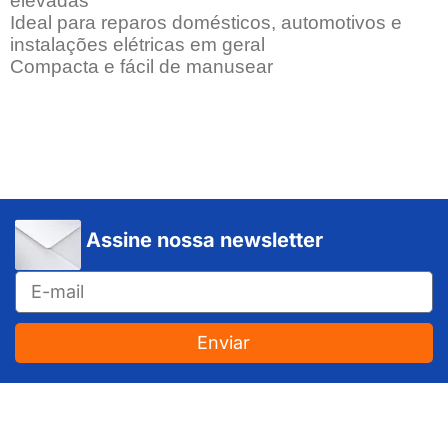
elevadas
Ideal para reparos domésticos, automotivos e
instalações elétricas em geral
Compacta e fácil de manusear
Assine nossa newsletter
Enviar
JUNDIAÍ e REGIÃO: Várzea Paulista – Itupeva – Louveira – Cabreúva – Itatiba – Cajamar – Campo Limpo Paulista – Vinhedo – Itu – Jarinu – Santana do Parnaíba – Bragança Paulista – Campinas – Americana – Franco da Rocha – Perus