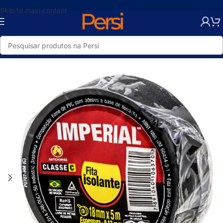
Skip to main content
Início
/
Loja
/
Elétrica
/
Acessórios Instalação Elétrica
/
Isolantes