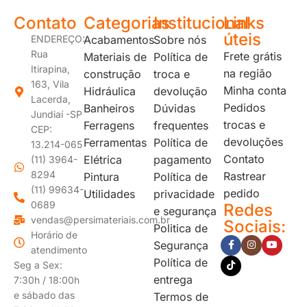
Contato
Categorias
Institucional
Links
úteis
ENDEREÇO:
Acabamentos
Sobre nós
Rua
Frete grátis
Materiais de
Política de
Itirapina,
na região
construção
troca e
163, Vila
Minha conta
Hidráulica
devolução
Lacerda,
Pedidos
Banheiros
Dúvidas
Jundiaí -SP
trocas e
Ferragens
frequentes
CEP:
devoluções
Ferramentas
Política de
13.214-065
Contato
Elétrica
pagamento
(11) 3964-
8294
Rastrear
Pintura
Política de
(11) 99634-
pedido
Utilidades
privacidade
0689
Redes
e segurança
vendas@persimateriais.com.br
Sociais:
Politica de
Horário de
Segurança
atendimento
Política de
Seg a Sex:
entrega
7:30h / 18:00h
e sábado das
Termos de