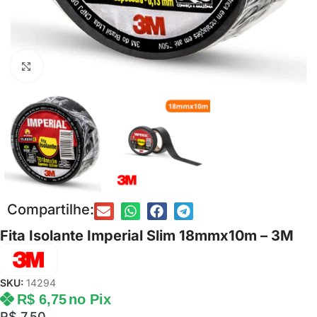
Clique para ampliar
Compartilhe:
Fita Isolante Imperial Slim 18mmx10m – 3M
SKU:
14294
R$
6,75
no Pix
R$
7,50