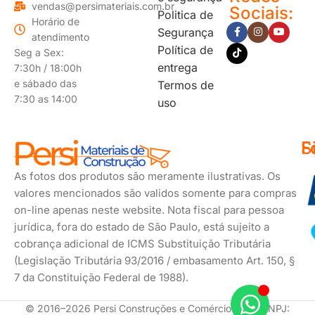
vendas@persimateriais.com.br
Sociais:
Politica de
Horário de
Segurança
atendimento
Política de
Seg a Sex:
entrega
7:30h / 18:00h
e sábado das
Termos de
7:30 as 14:00
uso
F
S
F
d
s
As fotos dos produtos são meramente ilustrativas. Os
p
valores mencionados são validos somente para compras
on-line apenas neste website. Nota fiscal para pessoa
jurídica, fora do estado de São Paulo, está sujeito a
cobrança adicional de ICMS Substituição Tributária
(Legislação Tributária 93/2016 / embasamento Art. 150, §
7 da Constituição Federal de 1988).
© 2016–2026 Persi Construções e Comércio Ltda. CNPJ: