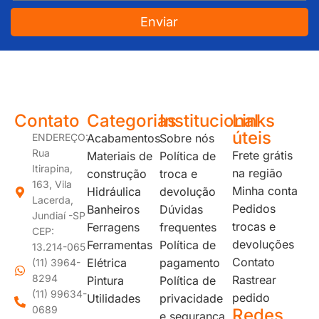
Enviar
JUNDIAÍ e REGIÃO: Várzea Paulista – Itupeva – Louveira – Cabreúva – Itatiba – Cajamar – Campo Limpo Paulista – Vinhedo – Itu – Jarinu – Santana do Parnaíba – Bragança Paulista – Campinas – Americana – Franco da Rocha – Perus
Contato
Categorias
Institucional
Links
úteis
ENDEREÇO:
Acabamentos
Sobre nós
Rua
Frete grátis
Materiais de
Política de
Itirapina,
na região
construção
troca e
163, Vila
Minha conta
Hidráulica
devolução
Lacerda,
Pedidos
Banheiros
Dúvidas
Jundiaí -SP
trocas e
Ferragens
frequentes
CEP:
devoluções
Ferramentas
Política de
13.214-065
Contato
Elétrica
pagamento
(11) 3964-
8294
Rastrear
Pintura
Política de
(11) 99634-
pedido
Utilidades
privacidade
0689
Redes
e segurança