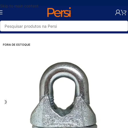
Skip to main content
Início
/
Loja
/
Ferragens
/
Arame e Cabo de Aço
/
Cabo de Aço
FORA DE ESTOQUE