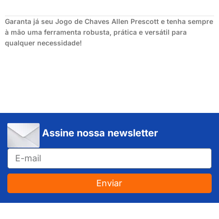
Garanta já seu Jogo de Chaves Allen Prescott e tenha sempre
à mão uma ferramenta robusta, prática e versátil para
qualquer necessidade!
Assine nossa newsletter
Enviar
JUNDIAÍ e REGIÃO: Várzea Paulista – Itupeva – Louveira – Cabreúva – Itatiba – Cajamar – Campo Limpo Paulista – Vinhedo – Itu – Jarinu – Santana do Parnaíba – Bragança Paulista – Campinas – Americana – Franco da Rocha – Perus