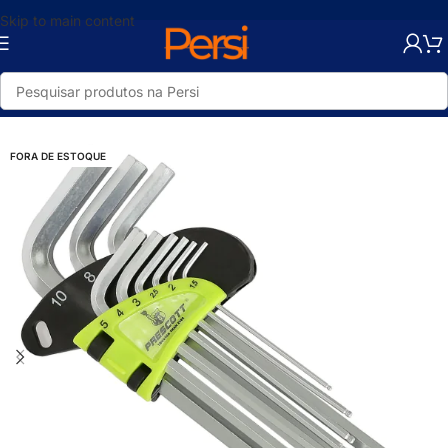
Skip to main content
Início
/
Loja
/
Ferramentas
/
Ferramentas Manuais
/
Chaves Torx
FORA DE ESTOQUE