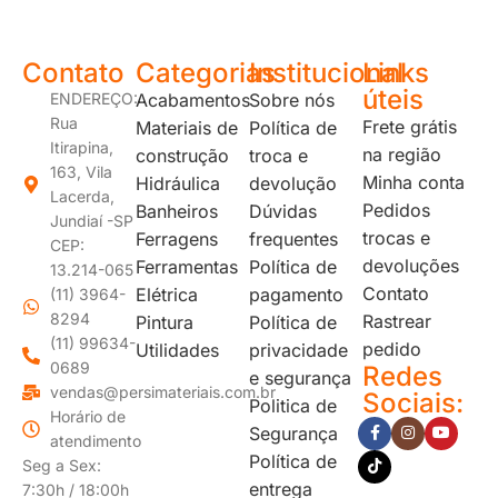
Contato
Categorias
Institucional
Links
úteis
ENDEREÇO:
Acabamentos
Sobre nós
Rua
Frete grátis
Materiais de
Política de
Itirapina,
na região
construção
troca e
163, Vila
Minha conta
Hidráulica
devolução
Lacerda,
Pedidos
Banheiros
Dúvidas
Jundiaí -SP
trocas e
Ferragens
frequentes
CEP:
devoluções
Ferramentas
Política de
13.214-065
Contato
Elétrica
pagamento
(11) 3964-
8294
Rastrear
Pintura
Política de
(11) 99634-
pedido
Utilidades
privacidade
0689
Redes
e segurança
vendas@persimateriais.com.br
Sociais:
Politica de
Horário de
Segurança
atendimento
Política de
Seg a Sex:
entrega
7:30h / 18:00h