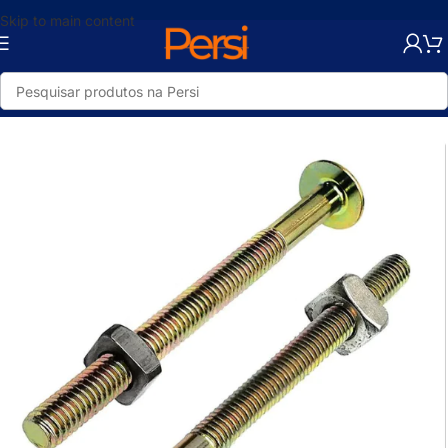
Skip to main content
Início
/
Loja
/
Ferragens
/
Parafusos