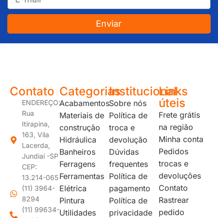
Enviar
JUNDIAÍ e REGIÃO: Várzea Paulista – Itupeva – Louveira – Cabreúva – Itatiba – Cajamar – Campo Limpo Paulista – Vinhedo – Itu – Jarinu – Santana do Parnaíba – Bragança Paulista – Campinas – Americana – Franco da Rocha – Perus
Contato
Categorias
Institucional
Links
úteis
ENDEREÇO:
Acabamentos
Sobre nós
Rua
Frete grátis
Materiais de
Política de
Itirapina,
na região
construção
troca e
163, Vila
Minha conta
Hidráulica
devolução
Lacerda,
Pedidos
Banheiros
Dúvidas
Jundiaí -SP
trocas e
Ferragens
frequentes
CEP:
devoluções
Ferramentas
Política de
13.214-065
Contato
Elétrica
pagamento
(11) 3964-
8294
Rastrear
Pintura
Política de
(11) 99634-
pedido
Utilidades
privacidade