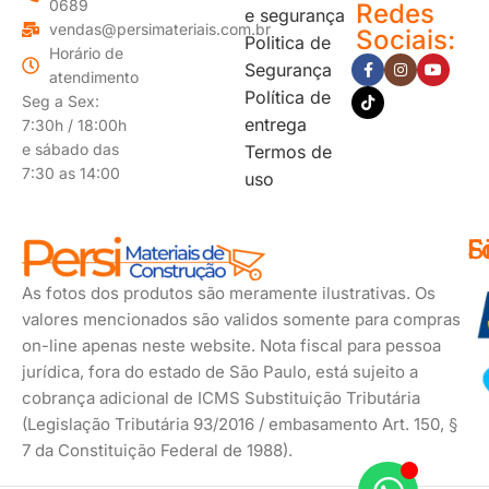
0689
Redes
e segurança
vendas@persimateriais.com.br
Sociais:
Politica de
Horário de
Segurança
atendimento
Política de
Seg a Sex:
entrega
7:30h / 18:00h
e sábado das
Termos de
7:30 as 14:00
uso
F
S
F
d
s
As fotos dos produtos são meramente ilustrativas. Os
p
valores mencionados são validos somente para compras
on-line apenas neste website. Nota fiscal para pessoa
jurídica, fora do estado de São Paulo, está sujeito a
cobrança adicional de ICMS Substituição Tributária
(Legislação Tributária 93/2016 / embasamento Art. 150, §
7 da Constituição Federal de 1988).