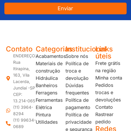
Enviar
JUNDIAÍ e REGIÃO: Várzea Paulista – Itupeva – Louveira – Cabreúva – Itatiba – Cajamar – Campo Limpo Paulista – Vinhedo – Itu – Jarinu – Santana do Parnaíba – Bragança Paulista – Campinas – Americana – Franco da Rocha – Perus
Contato
Categorias
Institucional
Links
úteis
ENDEREÇO:
Acabamentos
Sobre nós
Rua
Frete grátis
Materiais de
Política de
Itirapina,
na região
construção
troca e
163, Vila
Minha conta
Hidráulica
devolução
Lacerda,
Pedidos
Banheiros
Dúvidas
Jundiaí -SP
trocas e
Ferragens
frequentes
CEP:
devoluções
Ferramentas
Política de
13.214-065
Contato
Elétrica
pagamento
(11) 3964-
8294
Rastrear
Pintura
Política de
(11) 99634-
pedido
Utilidades
privacidade
0689
Redes
e segurança