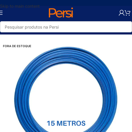
Skip to main content
Início
/
Loja
/
Elétrica
/
Fios e Cabos
/
Passa Fio
FORA DE ESTOQUE