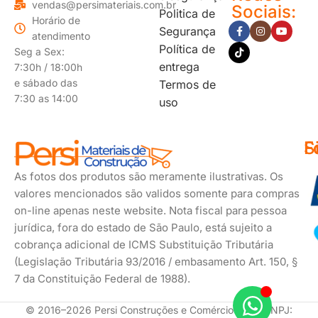
vendas@persimateriais.com.br
Sociais:
Politica de
Horário de
Segurança
atendimento
Política de
Seg a Sex:
entrega
7:30h / 18:00h
e sábado das
Termos de
7:30 as 14:00
uso
F
S
F
d
s
As fotos dos produtos são meramente ilustrativas. Os
p
valores mencionados são validos somente para compras
on-line apenas neste website. Nota fiscal para pessoa
jurídica, fora do estado de São Paulo, está sujeito a
cobrança adicional de ICMS Substituição Tributária
(Legislação Tributária 93/2016 / embasamento Art. 150, §
7 da Constituição Federal de 1988).
© 2016–2026 Persi Construções e Comércio Ltda. CNPJ: