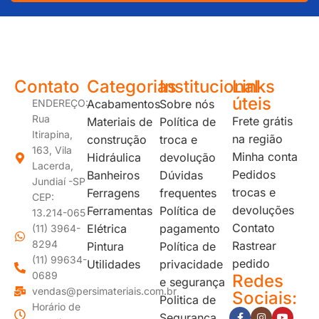
JUNDIAÍ e REGIÃO: Várzea Paulista – Itupeva – Louveira – Cabreúva – Itatiba – Cajamar – Campo Limpo Paulista – Vinhedo – Itu – Jarinu – Santana do Parnaíba – Bragança Paulista – Campinas – Americana – Franco da Rocha – Perus
Contato
Categorias
Institucional
Links
úteis
ENDEREÇO:
Acabamentos
Sobre nós
Rua
Frete grátis
Materiais de
Política de
Itirapina,
na região
construção
troca e
163, Vila
Minha conta
Hidráulica
devolução
Lacerda,
Pedidos
Banheiros
Dúvidas
Jundiaí -SP
trocas e
Ferragens
frequentes
CEP:
devoluções
Ferramentas
Política de
13.214-065
Contato
Elétrica
pagamento
(11) 3964-
8294
Rastrear
Pintura
Política de
(11) 99634-
pedido
Utilidades
privacidade
0689
Redes
e segurança
vendas@persimateriais.com.br
Sociais:
Politica de
Horário de
Segurança