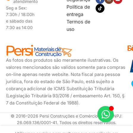
atendimento
Política de
Seg a Sex:
entrega
7:30h / 18:00h
e sábado das
Termos de
7:30 as 14:00
uso
F
S
F
d
s
As fotos dos produtos são meramente ilustrativas. Os
p
valores mencionados são validos somente para compras
on-line apenas neste website. Nota fiscal para pessoa
jurídica, fora do estado de São Paulo, está sujeito a
cobrança adicional de ICMS Substituição Tributária
(Legislação Tributária 93/2016 / embasamento Art. 150, §
7 da Constituição Federal de 1988).
© 2016–2026 Persi Construções e Comércio Ltda. CNPJ:
26.069.136/0001-41. Todos os direitos reservados.
Registro
Em