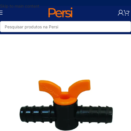
Skip to main content
Início
/
Loja
/
Hidráulica
/
Tratamento de Água
/
Acessórios Para Irrigação