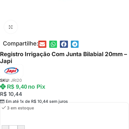
Clique para ampliar
Compartilhe:
Registro Irrigação Com Junta Bilabial 20mm –
Japi
SKU:
JRI20
R$
9,40
no Pix
R$
10,44
Em até 1x de
R$
10,44
sem juros
3 em estoque