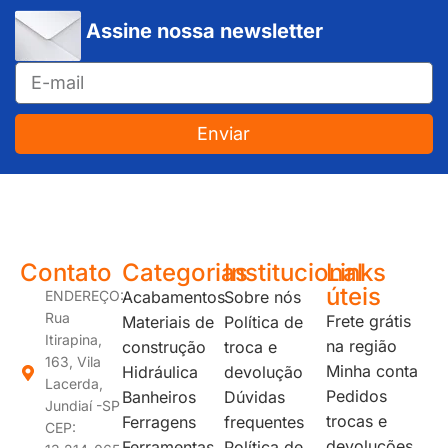
Assine nossa newsletter
Enviar
JUNDIAÍ e REGIÃO: Várzea Paulista – Itupeva – Louveira – Cabreúva – Itatiba – Cajamar – Campo Limpo Paulista – Vinhedo – Itu – Jarinu – Santana do Parnaíba – Bragança Paulista – Campinas – Americana – Franco da Rocha – Perus
Contato
Categorias
Institucional
Links
úteis
ENDEREÇO:
Acabamentos
Sobre nós
Rua
Frete grátis
Materiais de
Política de
Itirapina,
na região
construção
troca e
163, Vila
Minha conta
Hidráulica
devolução
Lacerda,
Pedidos
Banheiros
Dúvidas
Jundiaí -SP
trocas e
Ferragens
frequentes
CEP:
devoluções
Ferramentas
Política de