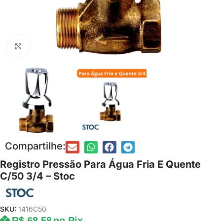
Clique para ampliar
Compartilhe:
Registro Pressão Para Água Fria E Quente
C/50 3/4 – Stoc
SKU:
1416C50
R$
68,58
no Pix