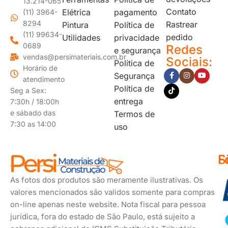
13.214-065
Contato
Elétrica
pagamento
(11) 3964-
8294
Rastrear
Pintura
Política de
(11) 99634-
pedido
Utilidades
privacidade
0689
Redes
e segurança
vendas@persimateriais.com.br
Sociais:
Politica de
Horário de
Segurança
atendimento
Política de
Seg a Sex:
entrega
7:30h / 18:00h
e sábado das
Termos de
7:30 as 14:00
uso
F
S
F
d
s
As fotos dos produtos são meramente ilustrativas. Os
p
valores mencionados são validos somente para compras
on-line apenas neste website. Nota fiscal para pessoa
jurídica, fora do estado de São Paulo, está sujeito a