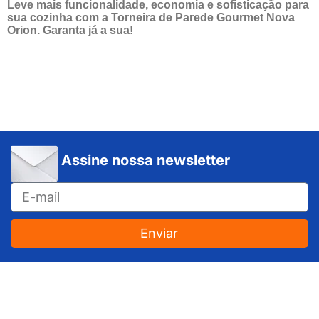
Leve mais funcionalidade, economia e sofisticação para
sua cozinha com a Torneira de Parede Gourmet Nova
Orion. Garanta já a sua!
Assine nossa newsletter
Enviar
JUNDIAÍ e REGIÃO: Várzea Paulista – Itupeva – Louveira – Cabreúva – Itatiba – Cajamar – Campo Limpo Paulista – Vinhedo – Itu – Jarinu – Santana do Parnaíba – Bragança Paulista – Campinas – Americana – Franco da Rocha – Perus