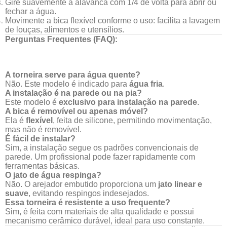
Gire suavemente a alavanca com 1/4 de volta para abrir ou
fechar a água.
Movimente a bica flexível conforme o uso: facilita a lavagem
de louças, alimentos e utensílios.
Perguntas Frequentes (FAQ):
A torneira serve para água quente?
Não. Este modelo é indicado para
água fria
.
A instalação é na parede ou na pia?
Este modelo é
exclusivo para instalação na parede
.
A bica é removível ou apenas móvel?
Ela é
flexível
, feita de silicone, permitindo movimentação,
mas não é removível.
É fácil de instalar?
Sim, a instalação segue os padrões convencionais de
parede. Um profissional pode fazer rapidamente com
ferramentas básicas.
O jato de água respinga?
Não. O arejador embutido proporciona um
jato linear e
suave
, evitando respingos indesejados.
Essa torneira é resistente a uso frequente?
Sim, é feita com materiais de alta qualidade e possui
mecanismo cerâmico durável, ideal para uso constante.