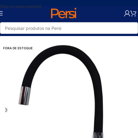
Skip to main content
Início
/
Loja
/
Banheiro e Cozinha
/
Torneiras e Misturadores
/
Cozinha
FORA DE ESTOQUE