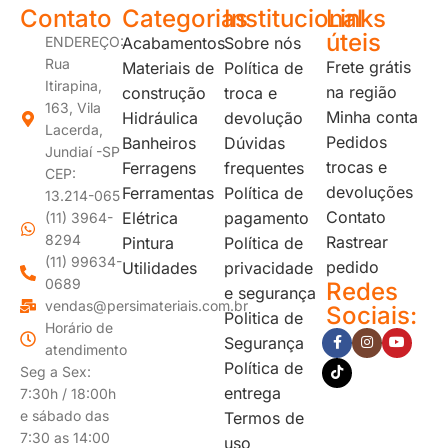
Contato
Categorias
Institucional
Links
úteis
ENDEREÇO:
Acabamentos
Sobre nós
Rua
Frete grátis
Materiais de
Política de
Itirapina,
na região
construção
troca e
163, Vila
Minha conta
Hidráulica
devolução
Lacerda,
Pedidos
Banheiros
Dúvidas
Jundiaí -SP
trocas e
Ferragens
frequentes
CEP:
devoluções
Ferramentas
Política de
13.214-065
Contato
Elétrica
pagamento
(11) 3964-
8294
Rastrear
Pintura
Política de
(11) 99634-
pedido
Utilidades
privacidade
0689
Redes
e segurança
vendas@persimateriais.com.br
Sociais:
Politica de
Horário de
Segurança
atendimento
Política de
Seg a Sex:
entrega
7:30h / 18:00h
e sábado das
Termos de
7:30 as 14:00
uso