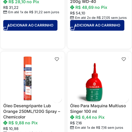
200g WD-40
R$
28,10
no Pix
R$
48,69
no Pix
R$
31,22
Em até 1x de
R$
31,22
sem juros
R$
54,10
Em até 2x de
R$
27,05
sem juros
ADICIONAR AO CARRINHO
ADICIONAR AO CARRINHO
Óleo Desengripante Lub
Óleo Para Maquina Multiuso
Orange 250ML/120G Spray –
Singer 100 ml
Chemicolor
R$
6,44
no Pix
R$
9,88
no Pix
R$
7,16
Em até 1x de
R$
7,16
sem juros
R$
10,98