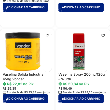
Em até 1x de
R$
10,98
sem juros
ADICIONAR AO CARRINHO
ADICIONAR AO CARRINHO
Vaselina Solida Industrial
Vaselina Spray 200mL/120g
450g Vonder
– Wurth
R$
22,82
no Pix
R$
50,84
no Pix
R$
25,35
R$
56,49
Em até 1x de
R$
25,35
sem juros
Em até 2x de
R$
28,25
sem juros
ADICIONAR AO CARRINHO
ADICIONAR AO CARRINHO