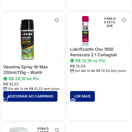
FORA D
E ESTO
QUE
Lubrificante Onu 1950
Aerossois 2.1 Cortaglub
R$
12,19
no Pix
R$
13,54
Vaselina Spray W-Max
Em até 1x de
R$
13,54
sem juros
200ml/115g – Wurth
R$
28,10
no Pix
R$
31,22
Em até 1x de
R$
31,22
sem juros
ADICIONAR AO CARRINHO
LER MAIS
FORA D