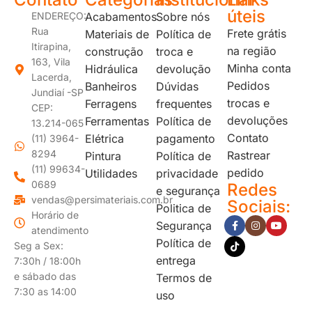
úteis
ENDEREÇO:
Acabamentos
Sobre nós
Rua
Frete grátis
Materiais de
Política de
Itirapina,
na região
construção
troca e
163, Vila
Minha conta
Hidráulica
devolução
Lacerda,
Pedidos
Banheiros
Dúvidas
Jundiaí -SP
trocas e
Ferragens
frequentes
CEP:
devoluções
Ferramentas
Política de
13.214-065
Contato
Elétrica
pagamento
(11) 3964-
8294
Rastrear
Pintura
Política de
(11) 99634-
pedido
Utilidades
privacidade
0689
Redes
e segurança
vendas@persimateriais.com.br
Sociais:
Politica de
Horário de
Segurança
atendimento
Política de
Seg a Sex:
entrega
7:30h / 18:00h
e sábado das
Termos de
7:30 as 14:00
uso