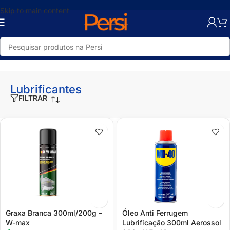
Skip to main content
Início
/
Loja
/
Utilidades
/
Pequenos Reparos
/
Lubrificantes
Lubrificantes
FILTRAR
Graxa Branca 300ml/200g –
Óleo Anti Ferrugem
W-max
Lubrificação 300ml Aerossol