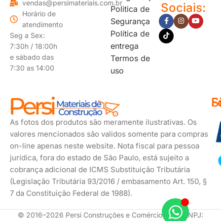
vendas@persimateriais.com.br
Sociais:
Politica de
Horário de
Segurança
atendimento
Política de
Seg a Sex:
entrega
7:30h / 18:00h
e sábado das
Termos de
7:30 as 14:00
uso
F
S
F
d
s
As fotos dos produtos são meramente ilustrativas. Os
p
valores mencionados são validos somente para compras
on-line apenas neste website. Nota fiscal para pessoa
jurídica, fora do estado de São Paulo, está sujeito a
cobrança adicional de ICMS Substituição Tributária
(Legislação Tributária 93/2016 / embasamento Art. 150, §
7 da Constituição Federal de 1988).
© 2016–2026 Persi Construções e Comércio Ltda. CNPJ: