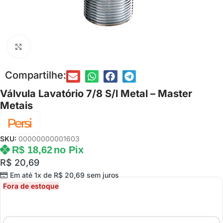
Clique para ampliar
Compartilhe:
Válvula Lavatório 7/8 S/l Metal – Master
Metais
SKU:
00000000001603
R$
18,62
no Pix
R$
20,69
Em até 1x de
R$
20,69
sem juros
Fora de estoque