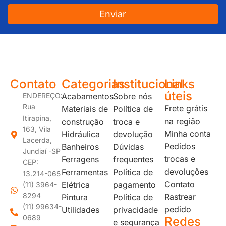
Enviar
JUNDIAÍ e REGIÃO: Várzea Paulista – Itupeva – Louveira – Cabreúva – Itatiba – Cajamar – Campo Limpo Paulista – Vinhedo – Itu – Jarinu – Santana do Parnaíba – Bragança Paulista – Campinas – Americana – Franco da Rocha – Perus
Contato
Categorias
Institucional
Links
úteis
ENDEREÇO:
Acabamentos
Sobre nós
Rua
Frete grátis
Materiais de
Política de
Itirapina,
na região
construção
troca e
163, Vila
Minha conta
Hidráulica
devolução
Lacerda,
Pedidos
Banheiros
Dúvidas
Jundiaí -SP
trocas e
Ferragens
frequentes
CEP:
devoluções
Ferramentas
Política de
13.214-065
Contato
Elétrica
pagamento
(11) 3964-
8294
Rastrear
Pintura
Política de
(11) 99634-
pedido
Utilidades
privacidade
0689
Redes
e segurança