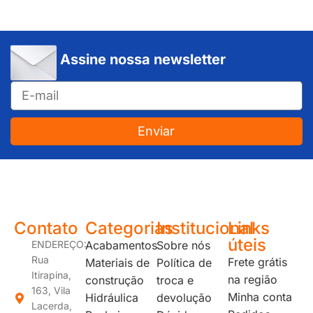
Assine nossa newsletter
Enviar
JUNDIAÍ e REGIÃO: Várzea Paulista – Itupeva – Louveira – Cabreúva – Itatiba – Cajamar – Campo Limpo Paulista – Vinhedo – Itu – Jarinu – Santana do Parnaíba – Bragança Paulista – Campinas – Americana – Franco da Rocha – Perus
Contato
Categorias
Institucional
Links
úteis
ENDEREÇO:
Acabamentos
Sobre nós
Rua
Frete grátis
Materiais de
Política de
Itirapina,
na região
construção
troca e
163, Vila
Minha conta
Hidráulica
devolução
Lacerda,