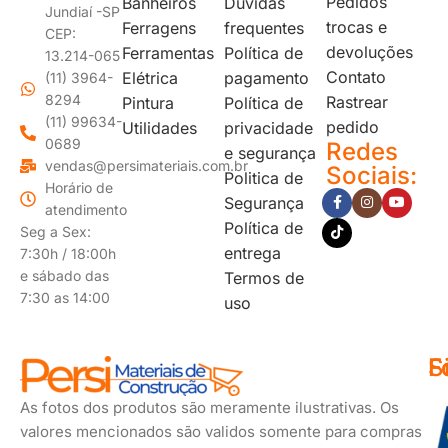
Pedidos
Banheiros
Dúvidas
Jundiaí -SP
trocas e
Ferragens
frequentes
CEP:
devoluções
Ferramentas
Política de
13.214-065
Contato
Elétrica
pagamento
(11) 3964-
8294
Rastrear
Pintura
Política de
(11) 99634-
pedido
Utilidades
privacidade
0689
Redes
e segurança
vendas@persimateriais.com.br
Sociais:
Politica de
Horário de
Segurança
atendimento
Política de
Seg a Sex:
entrega
7:30h / 18:00h
e sábado das
Termos de
7:30 as 14:00
uso
F
S
F
d
s
As fotos dos produtos são meramente ilustrativas. Os
p
valores mencionados são validos somente para compras