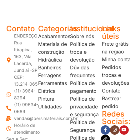
Contato
Categorias
Institucional
Links
úteis
ENDEREÇO:
Acabamentos
Sobre nós
Rua
Frete grátis
Materiais de
Política de
Itirapina,
na região
construção
troca e
163, Vila
Minha conta
Hidráulica
devolução
Lacerda,
Pedidos
Banheiros
Dúvidas
Jundiaí -SP
trocas e
Ferragens
frequentes
CEP:
devoluções
Ferramentas
Política de
13.214-065
Contato
Elétrica
pagamento
(11) 3964-
8294
Rastrear
Pintura
Política de
(11) 99634-
pedido
Utilidades
privacidade
0689
Redes
e segurança
vendas@persimateriais.com.br
Sociais:
Politica de
Horário de
Segurança
atendimento
Política de
Seg a Sex: