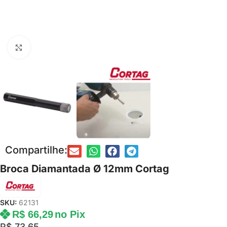
Clique para ampliar
Compartilhe:
Broca Diamantada Ø 12mm Cortag
SKU:
62131
R$
66,29
no Pix
R$
73,65