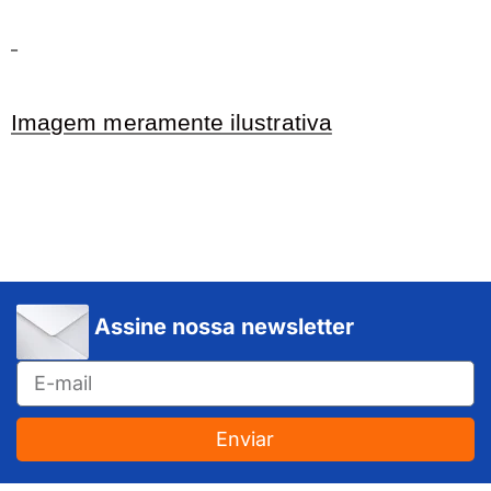
Imagem meramente ilustrativa
Assine nossa newsletter
Enviar
JUNDIAÍ e REGIÃO: Várzea Paulista – Itupeva – Louveira – Cabreúva – Itatiba – Cajamar – Campo Limpo Paulista – Vinhedo – Itu – Jarinu – Santana do Parnaíba – Bragança Paulista – Campinas – Americana – Franco da Rocha – Perus