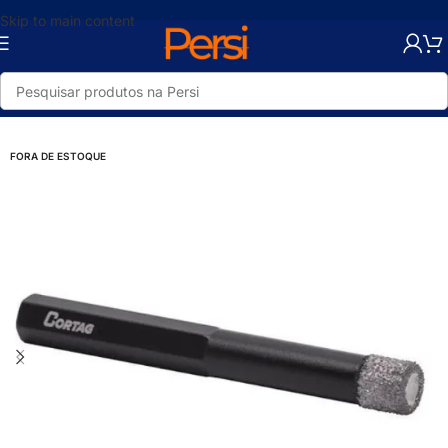
Skip to main content
Loja
/
Ferramentas
/
Acessórios para Ferramentas
/
Brocas e Serra Copo
FORA DE ESTOQUE