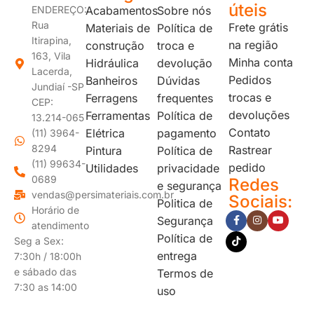
úteis
ENDEREÇO:
Acabamentos
Sobre nós
Rua
Frete grátis
Materiais de
Política de
Itirapina,
na região
construção
troca e
163, Vila
Minha conta
Hidráulica
devolução
Lacerda,
Pedidos
Banheiros
Dúvidas
Jundiaí -SP
trocas e
Ferragens
frequentes
CEP:
devoluções
Ferramentas
Política de
13.214-065
Contato
Elétrica
pagamento
(11) 3964-
8294
Rastrear
Pintura
Política de
(11) 99634-
pedido
Utilidades
privacidade
0689
Redes
e segurança
vendas@persimateriais.com.br
Sociais:
Politica de
Horário de
Segurança
atendimento
Política de
Seg a Sex:
entrega
7:30h / 18:00h
e sábado das
Termos de
7:30 as 14:00
uso