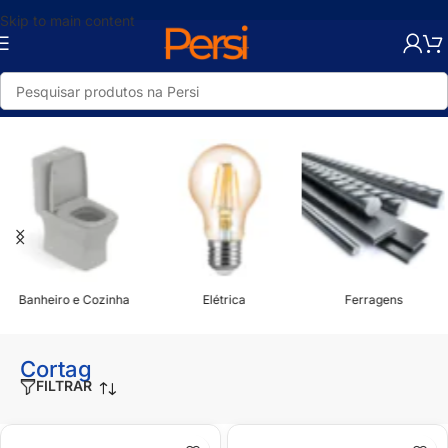
Skip to main content
Início
/
Cortag
Banheiro e Cozinha
Elétrica
Ferragens
Cortag
FILTRAR