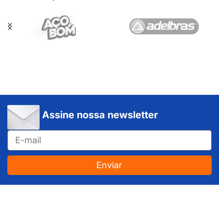
Assine nossa newsletter
Enviar
JUNDIAÍ e REGIÃO: Várzea Paulista – Itupeva – Louveira – Cabreúva – Itatiba – Cajamar – Campo Limpo Paulista – Vinhedo – Itu – Jarinu – Santana do Parnaíba – Bragança Paulista – Campinas – Americana – Franco da Rocha – Perus