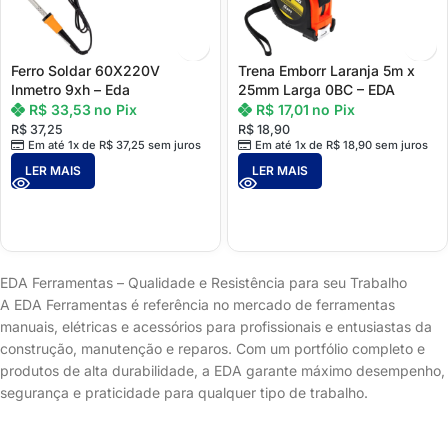
Ferro Soldar 60X220V
Trena Emborr Laranja 5m x
Inmetro 9xh – Eda
25mm Larga 0BC – EDA
R$
33,53
no Pix
R$
17,01
no Pix
R$
37,25
R$
18,90
Em até 1x de
R$
37,25
sem juros
Em até 1x de
R$
18,90
sem juros
LER MAIS
LER MAIS
EDA Ferramentas – Qualidade e Resistência para seu Trabalho
A EDA Ferramentas é referência no mercado de ferramentas
manuais, elétricas e acessórios para profissionais e entusiastas da
construção, manutenção e reparos. Com um portfólio completo e
produtos de alta durabilidade, a EDA garante máximo desempenho,
segurança e praticidade para qualquer tipo de trabalho.