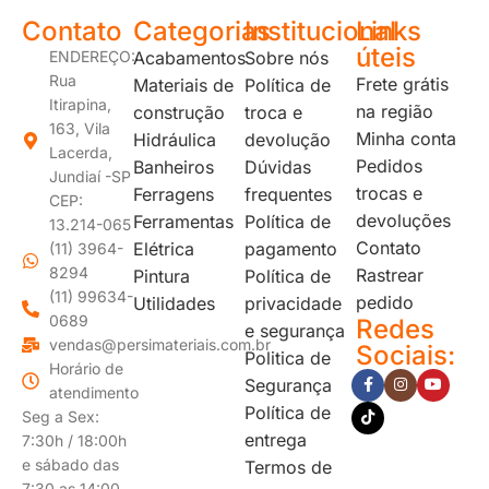
Contato
Categorias
Institucional
Links
úteis
ENDEREÇO:
Acabamentos
Sobre nós
Rua
Frete grátis
Materiais de
Política de
Itirapina,
na região
construção
troca e
163, Vila
Minha conta
Hidráulica
devolução
Lacerda,
Pedidos
Banheiros
Dúvidas
Jundiaí -SP
trocas e
Ferragens
frequentes
CEP:
devoluções
Ferramentas
Política de
13.214-065
Contato
Elétrica
pagamento
(11) 3964-
8294
Rastrear
Pintura
Política de
(11) 99634-
pedido
Utilidades
privacidade
0689
Redes
e segurança
vendas@persimateriais.com.br
Sociais:
Politica de
Horário de
Segurança
atendimento
Política de
Seg a Sex:
entrega
7:30h / 18:00h
e sábado das
Termos de
7:30 as 14:00