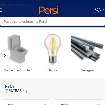
Skip to main content
Início
/
Eda
Banheiro e Cozinha
Elétrica
Ferragens
Eda
FILTRAR