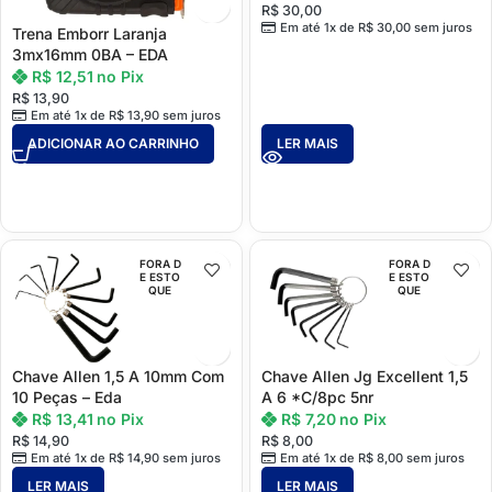
R$
30,00
Em até 1x de
R$
30,00
sem juros
Trena Emborr Laranja
3mx16mm 0BA – EDA
R$
12,51
no Pix
R$
13,90
Em até 1x de
R$
13,90
sem juros
ADICIONAR AO CARRINHO
LER MAIS
FORA D
FORA D
E ESTO
E ESTO
QUE
QUE
Chave Allen 1,5 A 10mm Com
Chave Allen Jg Excellent 1,5
10 Peças – Eda
A 6 *C/8pc 5nr
R$
13,41
no Pix
R$
7,20
no Pix
R$
14,90
R$
8,00
Em até 1x de
R$
14,90
sem juros
Em até 1x de
R$
8,00
sem juros
LER MAIS
LER MAIS