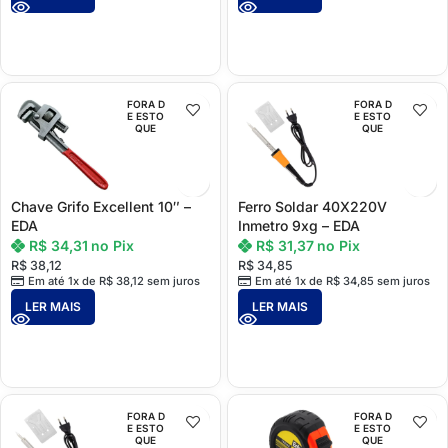
FORA D
FORA D
E ESTO
E ESTO
QUE
QUE
Chave Grifo Excellent 10″ –
Ferro Soldar 40X220V
EDA
Inmetro 9xg – EDA
R$
34,31
no Pix
R$
31,37
no Pix
R$
38,12
R$
34,85
Em até 1x de
R$
38,12
sem juros
Em até 1x de
R$
34,85
sem juros
LER MAIS
LER MAIS
FORA D
FORA D
E ESTO
E ESTO
QUE
QUE