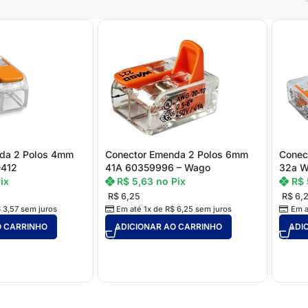
da 2 Polos 4mm
Conector Emenda 2 Polos 6mm
Conec
-412
41A 60359996 – Wago
32a W
ix
R$
5,63
no Pix
R$
R$
6,25
R$
6,
$
3,57
sem juros
Em até 1x de
R$
6,25
sem juros
Em a
O CARRINHO
ADICIONAR AO CARRINHO
ADI
STEEL FRAME
Acessórios Steel Frame