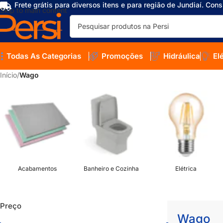
Frete grátis para diversos itens e para região de Jundiaí. Cons
Skip to main content
Todas As Categorias
Promoções
Hidráulica
El
Início
/
Wago
Acabamentos
Banheiro e Cozinha
Elétrica
Preço
Wago