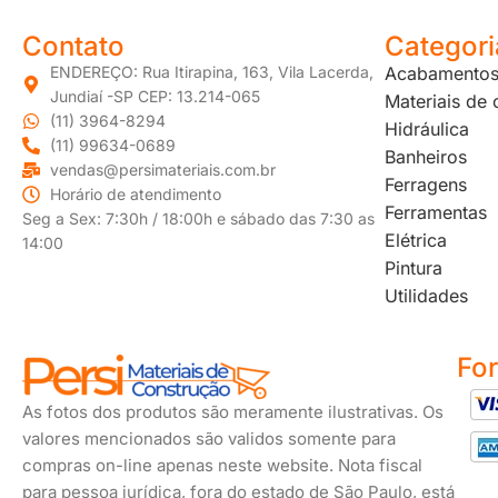
Contato
Categori
ENDEREÇO: Rua Itirapina, 163, Vila Lacerda,
Acabamento
Jundiaí -SP CEP: 13.214-065
Materiais de
(11) 3964-8294
Hidráulica
(11) 99634-0689
Banheiros
vendas@persimateriais.com.br
Ferragens
Horário de atendimento
Ferramentas
Seg a Sex: 7:30h / 18:00h e sábado das 7:30 as
Elétrica
14:00
Pintura
Utilidades
Fo
As fotos dos produtos são meramente ilustrativas. Os
valores mencionados são validos somente para
compras on-line apenas neste website. Nota fiscal
para pessoa jurídica, fora do estado de São Paulo, está