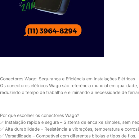
Conectores Wago: Segurança e Eficiência em Instalações Elétricas
Os conectores elétricos Wago são referência mundial em qualidade, s
reduzindo o tempo de trabalho e eliminando a necessidade de ferr
Por que escolher os conectores Wago?
✅ Instalação rápida e segura – Sistema de encaixe simples, sem ne
✅ Alta durabilidade – Resistência a vibrações, temperatura e corros
✅ Versatilidade – Compatível com diferentes bitolas e tipos de fios.