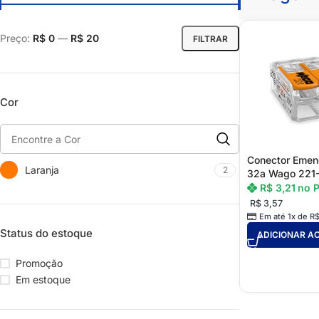
Preço:
R$ 0
—
R$ 20
FILTRAR
Cor
Conector Emen
Laranja
2
32a Wago 221
R$
3,21
no P
R$
3,57
Em até 1x de
R
Status do estoque
ADICIONAR A
Promoção
Em estoque
DRYWALL
FORRO
Acessórios para Drywall
Acessórios para Forro