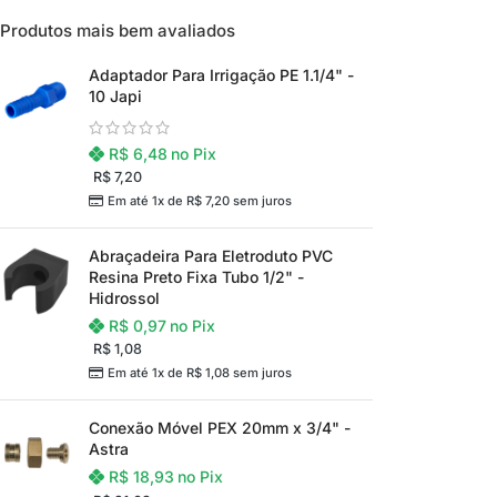
Mantas Termoacústicas
Perfil para Forro
Produtos mais bem avaliados
Perfil para Drywall
Placas Forro Modular
Adaptador Para Irrigação PE 1.1/4" -
10 Japi
Placas Drywall
Régua PVC
Portas Drywall
PAPEL DE PAREDE
R$
6,48
no Pix
DIVISÓRIAS
Cola Para Papel de Parede
R$
7,20
Em até 1x de
R$
7,20
sem juros
Painel Eucatex
Rolos
Painel PVC
RODAPÉ E MOLDURA
Abraçadeira Para Eletroduto PVC
Resina Preto Fixa Tubo 1/2" -
Perfil para Divisória
Cola para Rodapé
Hidrossol
R$
0,97
no Pix
Portas para Divisórias
Moldura
R$
1,08
Ripado
Em até 1x de
R$
1,08
sem juros
Rodapé
Conexão Móvel PEX 20mm x 3/4" -
Astra
R$
18,93
no Pix