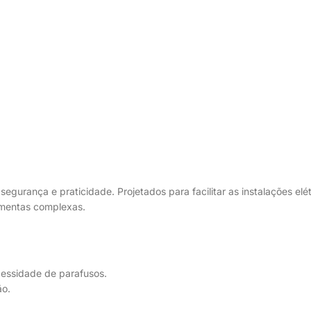
egurança e praticidade. Projetados para facilitar as instalações elé
amentas complexas.
cessidade de parafusos.
ão.