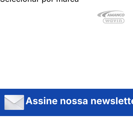
Assine nossa newslett
JUNDIAÍ e REGIÃO: Várzea Paulista – Itupeva – Louveira – Cabreúva – Itatiba – Cajamar – Campo Limpo Paulista – Vinhedo – Itu – Jarinu – Santana do Parnaíba – Bragança Paulista – Campinas – Americana – Franco da Rocha – Perus