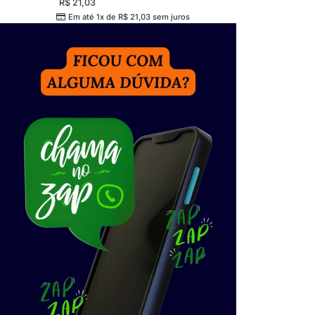
R$
21,03
Em até 1x de
R$
21,03
sem juros