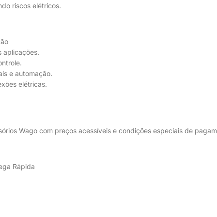
o riscos elétricos.
ção
 aplicações.
ntrole.
iais e automação.
xões elétricas.
sórios Wago com preços acessíveis e condições especiais de pagamen
rega Rápida