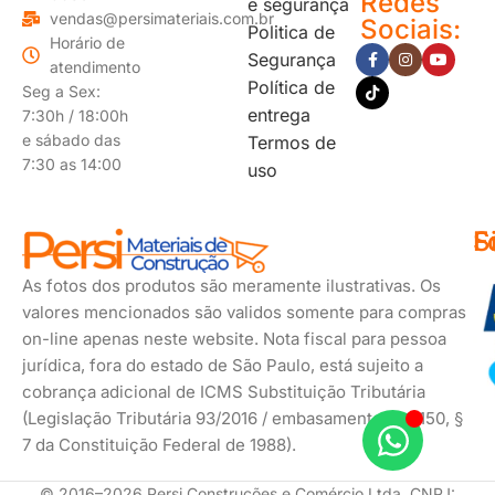
Redes
e segurança
vendas@persimateriais.com.br
Sociais:
Politica de
Horário de
Segurança
atendimento
Política de
Seg a Sex:
entrega
7:30h / 18:00h
e sábado das
Termos de
7:30 as 14:00
uso
F
S
F
d
s
As fotos dos produtos são meramente ilustrativas. Os
p
valores mencionados são validos somente para compras
on-line apenas neste website. Nota fiscal para pessoa
jurídica, fora do estado de São Paulo, está sujeito a
cobrança adicional de ICMS Substituição Tributária
(Legislação Tributária 93/2016 / embasamento Art. 150, §
7 da Constituição Federal de 1988).
© 2016–2026 Persi Construções e Comércio Ltda. CNPJ: