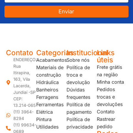
Enviar
JUNDIAÍ e REGIÃO: Várzea Paulista – Itupeva – Louveira – Cabreúva – Itatiba – Cajamar – Campo Limpo Paulista – Vinhedo – Itu – Jarinu – Santana do Parnaíba – Bragança Paulista – Campinas – Americana – Franco da Rocha – Perus
Contato
Categorias
Institucional
Links
úteis
ENDEREÇO:
Acabamentos
Sobre nós
Rua
Frete grátis
Materiais de
Política de
Itirapina,
na região
construção
troca e
163, Vila
Minha conta
Hidráulica
devolução
Lacerda,
Pedidos
Banheiros
Dúvidas
Jundiaí -SP
trocas e
Ferragens
frequentes
CEP:
devoluções
Ferramentas
Política de
13.214-065
Contato
Elétrica
pagamento
(11) 3964-
8294
Rastrear
Pintura
Política de
(11) 99634-
pedido
Utilidades
privacidade
0689