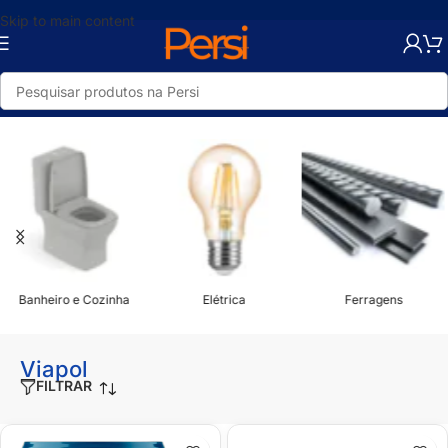
Skip to main content
Início
/
Viapol
Banheiro e Cozinha
Elétrica
Ferragens
Viapol
FILTRAR