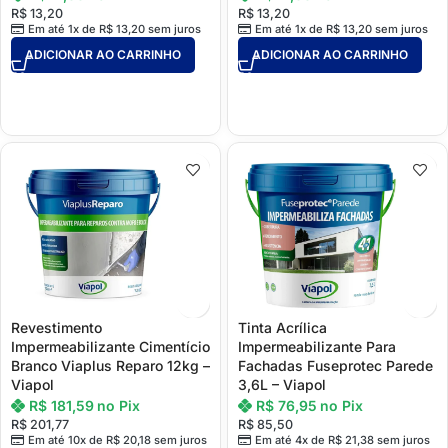
R$
13,20
R$
13,20
Em até 1x de
R$
13,20
sem juros
Em até 1x de
R$
13,20
sem juros
ADICIONAR AO CARRINHO
ADICIONAR AO CARRINHO
Revestimento
Tinta Acrílica
Impermeabilizante Cimentício
Impermeabilizante Para
Branco Viaplus Reparo 12kg –
Fachadas Fuseprotec Parede
Viapol
3,6L – Viapol
R$
181,59
no Pix
R$
76,95
no Pix
R$
201,77
R$
85,50
Em até 10x de
R$
20,18
sem juros
Em até 4x de
R$
21,38
sem juros