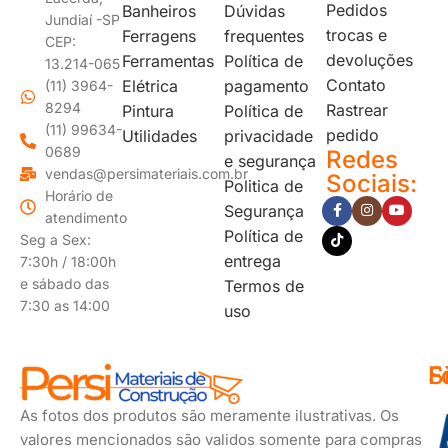
Pedidos
Banheiros
Dúvidas
Jundiaí -SP
trocas e
Ferragens
frequentes
CEP:
devoluções
Ferramentas
Política de
13.214-065
Contato
Elétrica
pagamento
(11) 3964-
8294
Rastrear
Pintura
Política de
(11) 99634-
pedido
Utilidades
privacidade
0689
Redes
e segurança
vendas@persimateriais.com.br
Sociais:
Politica de
Horário de
Segurança
atendimento
Política de
Seg a Sex:
entrega
7:30h / 18:00h
e sábado das
Termos de
7:30 as 14:00
uso
F
S
F
d
s
As fotos dos produtos são meramente ilustrativas. Os
p
valores mencionados são validos somente para compras