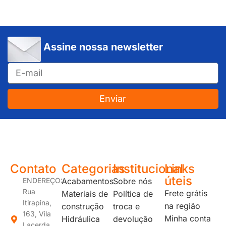
Assine nossa newsletter
Enviar
JUNDIAÍ e REGIÃO: Várzea Paulista – Itupeva – Louveira – Cabreúva – Itatiba – Cajamar – Campo Limpo Paulista – Vinhedo – Itu – Jarinu – Santana do Parnaíba – Bragança Paulista – Campinas – Americana – Franco da Rocha – Perus
Contato
Categorias
Institucional
Links
úteis
ENDEREÇO:
Acabamentos
Sobre nós
Rua
Frete grátis
Materiais de
Política de
Itirapina,
na região
construção
troca e
163, Vila
Minha conta
Hidráulica
devolução
Lacerda,