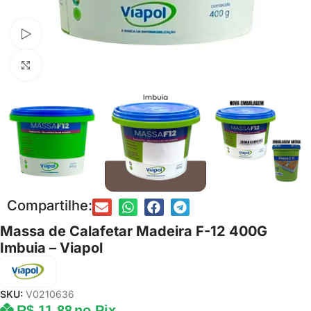
Assista ao vídeo
Clique para ampliar
Compartilhe:
Massa de Calafetar Madeira F-12 400G
Imbuia – Viapol
SKU:
V0210636
R$
11,88
no Pix