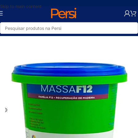
Skip to main content
Início
/
Loja
/
Pintura
/
Preparação de Superfícies