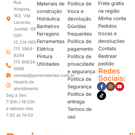
Rua
Frete grátis
Materiais de
Política de
Itirapina,
na região
construção
troca e
163, Vila
Minha conta
Hidráulica
devolução
Lacerda,
Pedidos
Banheiros
Dúvidas
Jundiaí -SP
trocas e
Ferragens
frequentes
CEP:
devoluções
Ferramentas
Política de
13.214-065
Contato
Elétrica
pagamento
(11) 3964-
8294
Rastrear
Pintura
Política de
(11) 99634-
pedido
Utilidades
privacidade
0689
Redes
e segurança
vendas@persimateriais.com.br
Sociais:
Politica de
Horário de
Segurança
atendimento
Política de
Seg a Sex:
entrega
7:30h / 18:00h
e sábado das
Termos de
7:30 as 14:00
uso