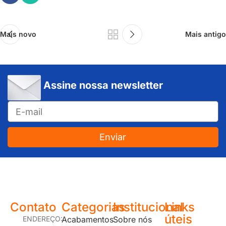
Mais novo
Mais antigo
Assine nossa newsletter
Enviar
JUNDIAÍ e REGIÃO: Várzea Paulista – Itupeva – Louveira – Cabreúva – Itatiba – Cajamar – Campo Limpo Paulista – Vinhedo – Itu – Jarinu – Santana do Parnaíba – Bragança Paulista – Campinas – Americana – Franco da Rocha – Perus
Contato
Categorias
Institucional
Links
úteis
ENDEREÇO:
Acabamentos
Sobre nós