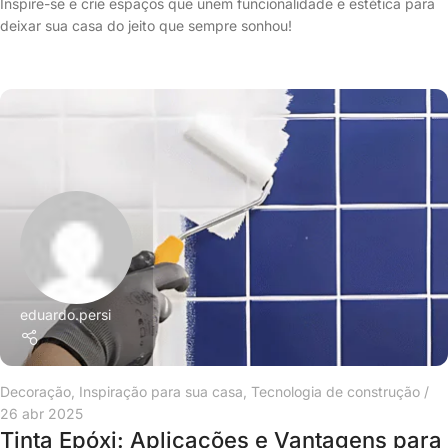
Inspire-se e crie espaços que unem funcionalidade e estética para
deixar sua casa do jeito que sempre sonhou!
eduardo.persi
Decoração
,
Inspiração para sua casa
,
Tecnologia de construção
26 abr 2025
Tinta Epóxi: Aplicações e Vantagens para