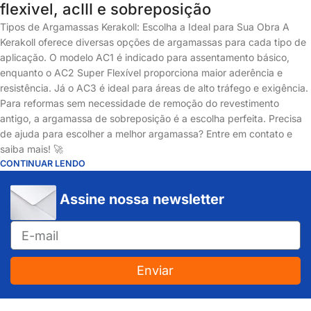
flexivel, acIII e sobreposição
Tipos de Argamassas Kerakoll: Escolha a Ideal para Sua Obra A
Kerakoll oferece diversas opções de argamassas para cada tipo de
aplicação. O modelo AC1 é indicado para assentamento básico,
enquanto o AC2 Super Flexível proporciona maior aderência e
resistência. Já o AC3 é ideal para áreas de alto tráfego e exigência.
Para reformas sem necessidade de remoção do revestimento
antigo, a argamassa de sobreposição é a escolha perfeita. Precisa
de ajuda para escolher a melhor argamassa? Entre em contato e
saiba mais! 🚀
CONTINUAR LENDO
Assine nossa newsletter
Enviar
JUNDIAÍ e REGIÃO: Várzea Paulista – Itupeva – Louveira – Cabreúva – Itatiba – Cajamar – Campo Limpo Paulista – Vinhedo – Itu – Jarinu – Santana do Parnaíba – Bragança Paulista – Campinas – Americana – Franco da Rocha – Perus