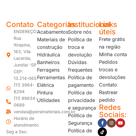
Contato
Categorias
Institucional
Links
úteis
ENDEREÇO:
Acabamentos
Sobre nós
Rua
Frete grátis
Materiais de
Política de
Itirapina,
na região
construção
troca e
163, Vila
Minha conta
Hidráulica
devolução
Lacerda,
Pedidos
Banheiros
Dúvidas
Jundiaí -SP
trocas e
Ferragens
frequentes
CEP:
devoluções
Ferramentas
Política de
13.214-065
Contato
Elétrica
pagamento
(11) 3964-
8294
Rastrear
Pintura
Política de
(11) 99634-
pedido
Utilidades
privacidade
0689
Redes
e segurança
vendas@persimateriais.com.br
Sociais:
Politica de
Horário de
Segurança
atendimento
Política de
Seg a Sex: